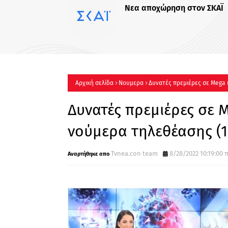
ΡΙΦΙΦΙ του
Έρχεται στο
Αρχική σελίδα
Νουμερα
Δυνατές πρεμιέρες σε Mega κ
Δυνατές πρεμιέρες σε Me
νούμερα τηλεθέασης (18
Tvnea.con team
8/28/2022 10:19:00 π