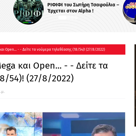
 Σωτήρη Τσαφούλια –
Το «The Quiz with Balls
ν Alpha !
στο νέο πρόγραμμα του 
αι Open... - - Δείτε τα νούμερα τηλεθέασης (18/54)! (27/8/2022)
ga και Open... - - Δείτε τα
/54)! (27/8/2022)
.μ.