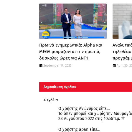
Πρωινά ενημερωτικά: Alpha και
Αναλυτικά
MEGA μοιράζονται την πρωτιά,
τηλεθέασ
δύσκολες ώρες για ΑΝΤ1
προγράμμ
September 17, 2025
April 30, 2
Δημοσίευση σχολίου
4 Σχόλια
Ο χρήστης Ανώνυμος είπε…
Το όπεν μπορεί και χωρίς την Μαυραγά
28 Αυγούστου 2022 στις 10:56 π.μ.
Ο χρήστης
apan
είπε…