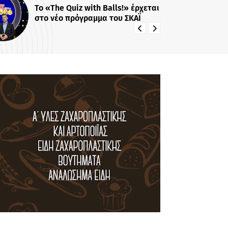
!» έρχεται
Το «Stars System» γίνεται
ΣΚΑΪ
καθημερινό στο Star...