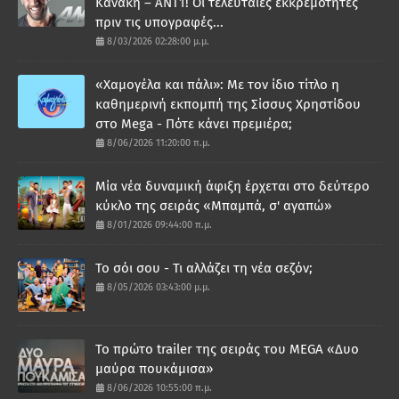
Κανάκη – ΑΝΤ1! Οι τελευταίες εκκρεμότητες
πριν τις υπογραφές...
8/03/2026 02:28:00 μ.μ.
«Χαμογέλα και πάλι»: Με τον ίδιο τίτλο η
καθημερινή εκπομπή της Σίσσυς Χρηστίδου
στο Mega - Πότε κάνει πρεμιέρα;
8/06/2026 11:20:00 π.μ.
Μία νέα δυναμική άφιξη έρχεται στο δεύτερο
κύκλο της σειράς «Μπαμπά, σ' αγαπώ»
8/01/2026 09:44:00 π.μ.
Το σόι σου - Τι αλλάζει τη νέα σεζόν;
8/05/2026 03:43:00 μ.μ.
Το πρώτο trailer της σειράς του MEGA «Δυο
μαύρα πουκάμισα»
8/06/2026 10:55:00 π.μ.