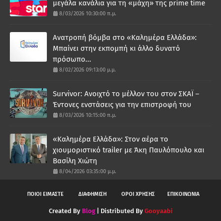
μεγάλα κανάλια για τη «μάχη» της prime time
8/03/2026 10:30:00 π.μ.
Ανατροπή βόμβα στο «Καλημέρα Ελλάδα»:
Μπαίνει στην εκπομπή κι άλλο δυνατό
πρόσωπο...
8/02/2026 09:13:00 μ.μ.
Survivor: Ανοιχτό το μέλλον του στον ΣΚΑΪ –
Έντονες ενστάσεις για την επιστροφή του
8/03/2026 10:15:00 π.μ.
«Καλημέρα Ελλάδα»: Στον αέρα το
χιουμοριστικό trailer με Άκη Παυλόπουλο και
Βασίλη Χιώτη
8/04/2026 03:35:00 μ.μ.
ΠΟΙΟΙ ΕΙΜΑΣΤΕ
ΔΙΑΦΗΜΙΣΗ
ΟΡΟΙ ΧΡΗΣΗΣ
ΕΠΙΚΟΙΝΩΝΙΑ
Created By
Blog
| Distributed By
Gooyaabi