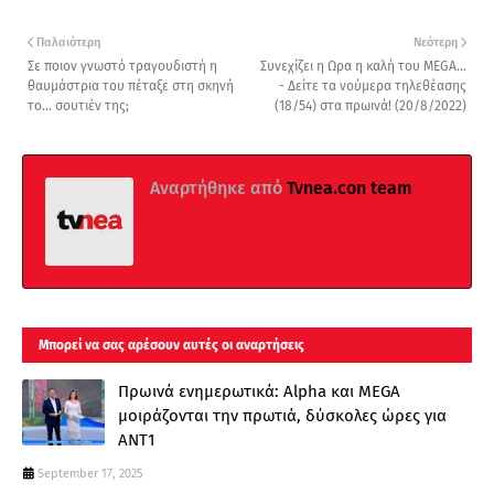
Παλαιότερη
Νεότερη
Σε ποιον γνωστό τραγουδιστή η
Συνεχίζει η Ωρα η καλή του MEGA...
θαυμάστρια του πέταξε στη σκηνή
- Δείτε τα νούμερα τηλεθέασης
το… σουτιέν της;
(18/54) στα πρωινά! (20/8/2022)
Αναρτήθηκε από
Tvnea.con team
Μπορεί να σας αρέσουν αυτές οι αναρτήσεις
Πρωινά ενημερωτικά: Alpha και MEGA
μοιράζονται την πρωτιά, δύσκολες ώρες για
ΑΝΤ1
September 17, 2025