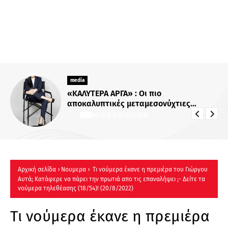
media
Για Σένα»: Γνωρίστε την οικογένεια
Ηλιάδη – Εκεί όπου οι πιο δυνατοί
δεσμοί δοκιμάζονται περισσότερο !
Αρχική σελίδα
Νουμερα
Τι νούμερα έκανε η πρεμιέρα του Γιώργου
Αυτά; Κατάφερε να πάρει την πρωτιά απο τις επαναλήψει ;- Δείτε τα
νούμερα τηλεθέασης (18/54)! (20/8/2022)
Τι νούμερα έκανε η πρεμιέρα