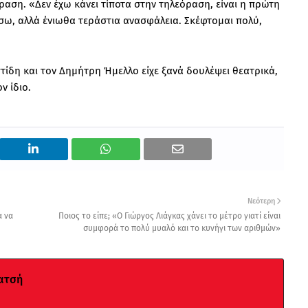
ραση. «Δεν έχω κάνει τίποτα στην τηλεόραση, είναι η πρώτη
γήσω, αλλά ένιωθα τεράστια ανασφάλεια. Σκέφτομαι πολύ,
τίδη και τον Δημήτρη Ήμελλο είχε ξανά δουλέψει θεατρικά,
ν ίδιο.
Νεότερη
α να
Ποιος το είπε; «Ο Γιώργος Λιάγκας χάνει το μέτρο γιατί είναι
συμφορά το πολύ μυαλό και το κυνήγι των αριθμών»
ατσή