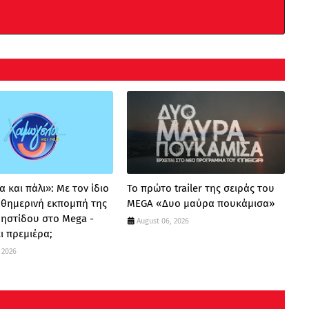
 και πάλι»: Με τον ίδιο
Το πρώτο trailer της σειράς του
καθημερινή εκπομπή της
MEGA «Δυο μαύρα πουκάμισα»
ρηστίδου στο Mega -
August 06, 2026
ι πρεμιέρα;
 2026