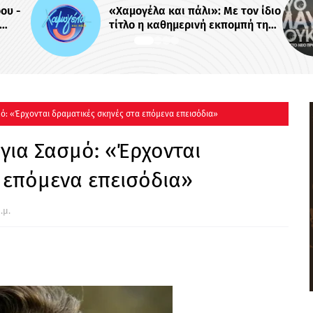
ν ίδιο
Το πρώτο trailer της σειράς του
ή της
MEGA «Δυο μαύρα πουκάμισα»
 -
ό: «Έρχονται δραματικές σκηνές στα επόμενα επεισόδια»
για Σασμό: «Έρχονται
 επόμενα επεισόδια»
.μ.