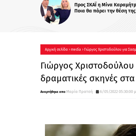
«Χαμογέλα και πάλι»: Με το
τίτλο η καθημερινή εκπομπ
Σίσσυς Χρηστίδου στο Mega
Πότε κάνει πρεμιέρα;
Αρχική σελίδα
media
Γιώργος Χριστοδούλου για Σασμ
Γιώργος Χριστοδούλου 
δραματικές σκηνές στα
Μαρία Πρατσή
6/05/2022 05:30:00 μ