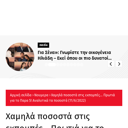
media
Για Σένα»: Γνωρίστε την οικογένεια
Ηλιάδη – Εκεί όπου οι πιο δυνατοί
δεσμοί δοκιμάζονται περισσότερο !
Αρχική σελίδα
Νουμερα
Χαμηλά ποσοστά στις εκπομπές... Πρωτιά
για το Παρα 5! Αναλυτικά τα ποσοστά (11/6/2022)
Χαμηλά ποσοστά στις