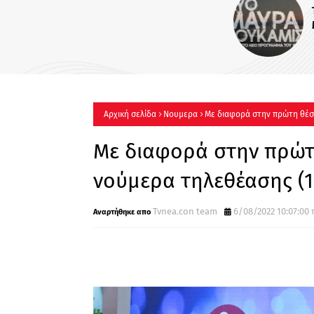
Το πρώτο trailer της σειράς
MEGA «Δυο μαύρα πουκάμι
Αρχική σελίδα
Νουμερα
Με διαφορά στην πρώτη θέση
(7/6/2022)
Με διαφορά στην πρώτη
νούμερα τηλεθέασης (1
Tvnea.con team
6/08/2022 10:07:00 