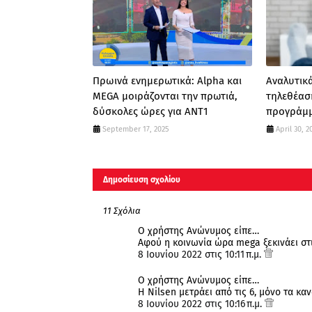
Πρωινά ενημερωτικά: Alpha και
Αναλυτικά
MEGA μοιράζονται την πρωτιά,
τηλεθέασ
δύσκολες ώρες για ΑΝΤ1
προγράμμ
September 17, 2025
April 30, 2
Δημοσίευση σχολίου
11 Σχόλια
Ο χρήστης Ανώνυμος είπε…
Αφού η κοινωνία ώρα mega ξεκινάει στις 
8 Ιουνίου 2022 στις 10:11 π.μ.
Ο χρήστης Ανώνυμος είπε…
Η Nilsen μετράει από τις 6, μόνο τα κα
8 Ιουνίου 2022 στις 10:16 π.μ.