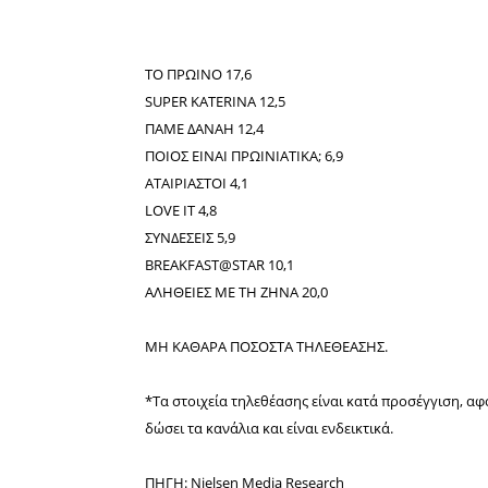
ΤΟ ΠΡΩΙΝΟ 17,6
SUPER KATERINA 12,5
ΠΑΜΕ ΔΑΝΑΗ 12,4
ΠΟΙΟΣ ΕΙΝΑΙ ΠΡΩΙΝΙΑΤΙΚΑ; 6,9
ΑΤΑΙΡΙΑΣΤΟΙ 4,1
LOVE IT 4,8
ΣΥΝΔΕΣΕΙΣ 5,9
BREAKFAST@STAR 10,1
ΑΛΗΘΕΙΕΣ ΜΕ ΤΗ ΖΗΝΑ 20,0
ΜΗ ΚΑΘΑΡΑ ΠΟΣΟΣΤΑ ΤΗΛΕΘΕΑΣΗΣ.
*Τα στοιχεία τηλεθέασης είναι κατά προσέγγιση, 
δώσει τα κανάλια και είναι ενδεικτικά.
ΠΗΓΗ: Nielsen Media Research