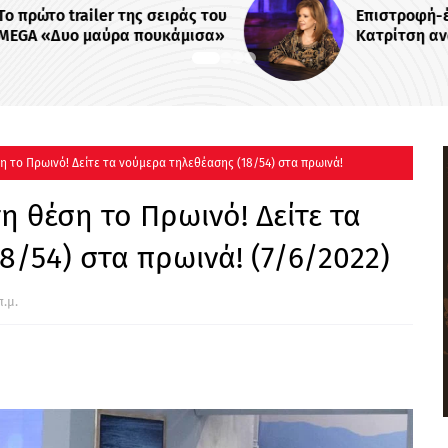
 του
Επιστροφή-έκπληξη: Η Έλενα
σα»
Κατρίτση αναλαμβάνει νέα
εκπομπή - Σε αυτό το κανάλι θα
την δούμε
 το Πρωινό! Δείτε τα νούμερα τηλεθέασης (18/54) στα πρωινά!
 θέση το Πρωινό! Δείτε τα
8/54) στα πρωινά! (7/6/2022)
π.μ.