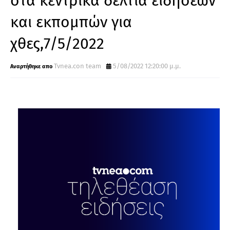
στα κεντρικά δελτία ειδήσεων
και εκπομπών για
χθες,7/5/2022
Tvnea.con team
5/08/2022 12:20:00 μ.μ.