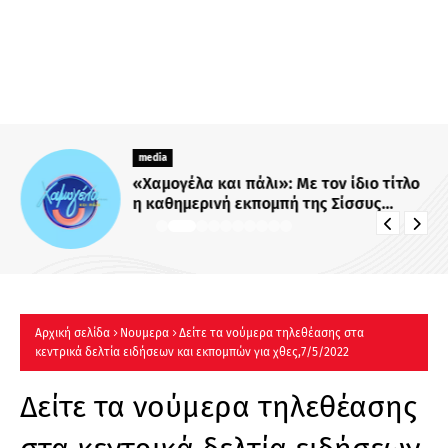
media
«Χαμογέλα και πάλι»: Με τον ίδιο τίτλο
η καθημερινή εκπομπή της Σίσσυς
Χρηστίδου στο Mega - Πότε κάνει
πρεμιέρα;
Αρχική σελίδα
Νουμερα
Δείτε τα νούμερα τηλεθέασης στα
κεντρικά δελτία ειδήσεων και εκπομπών για χθες,7/5/2022
Δείτε τα νούμερα τηλεθέασης