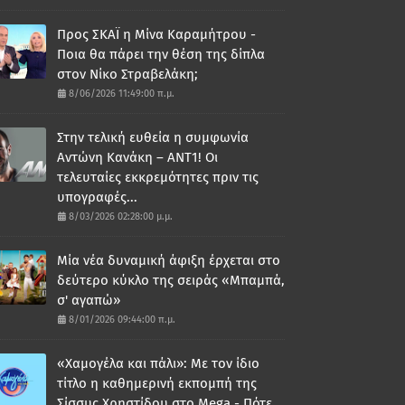
Προς ΣΚΑΪ η Μίνα Καραμήτρου -
Ποια θα πάρει την θέση της δίπλα
στον Νίκο Στραβελάκη;
8/06/2026 11:49:00 π.μ.
Στην τελική ευθεία η συμφωνία
Αντώνη Κανάκη – ΑΝΤ1! Οι
τελευταίες εκκρεμότητες πριν τις
υπογραφές...
8/03/2026 02:28:00 μ.μ.
Μία νέα δυναμική άφιξη έρχεται στο
δεύτερο κύκλο της σειράς «Μπαμπά,
σ' αγαπώ»
8/01/2026 09:44:00 π.μ.
«Χαμογέλα και πάλι»: Με τον ίδιο
τίτλο η καθημερινή εκπομπή της
Σίσσυς Χρηστίδου στο Mega - Πότε