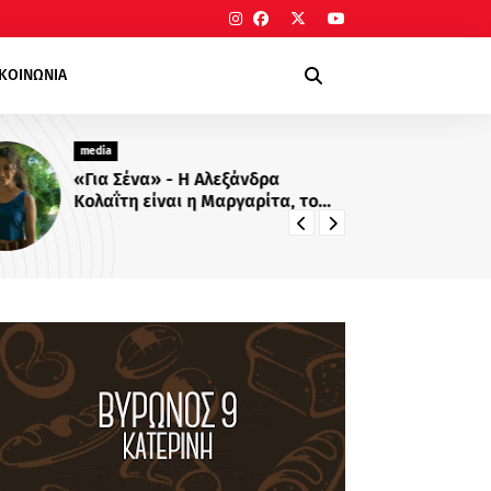
ΙΚΟΙΝΩΝΙΑ
media
me
«Για Σένα» - Η Αλεξάνδρα
Πρ
Κολαΐτη είναι η Μαργαρίτα, το
Πο
κορίτσι που θα ρισκάρει τα
δί
πάντα για τα όνειρά της