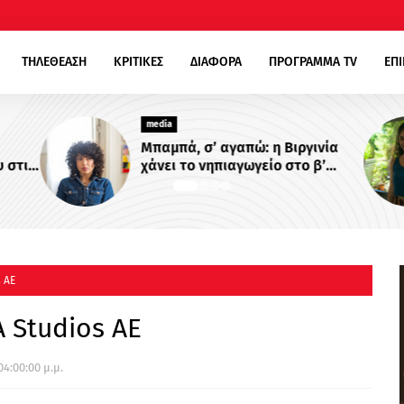
ΤΗΛΕΘΕΑΣΗ
ΚΡΙΤΙΚΕΣ
ΔΙΑΦΟΡΑ
ΠΡΟΓΡΑΜΜΑ TV
ΕΠ
media
Μπαμπά, σ’ αγαπώ: η Βιργινία
 στις
χάνει το νηπιαγωγείο στο β’
κύκλο της σειράς!
 ΑΕ
 Studios ΑΕ
04:00:00 μ.μ.