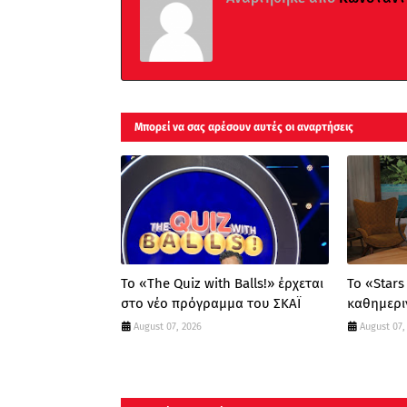
Μπορεί να σας αρέσουν αυτές οι αναρτήσεις
Το «The Quiz with Balls!» έρχεται
Το «Stars
στο νέο πρόγραμμα του ΣΚΑΪ
καθημεριν
August 07, 2026
August 07,