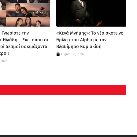
: Γνωρίστε την
«Κενά Μνήμης»: Το νέο σκοτεινό
α Ηλιάδη – Εκεί όπου οι
θρίλερ του Alpha με τον
οί δεσμοί δοκιμάζονται
Βλαδίμηρο Κυριακίδη
ερο !
August 08, 2026
 2026