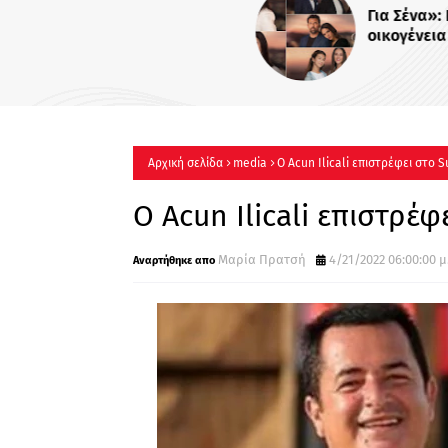
Για Σένα»: Γνωρίστε την
οικογένεια Ηλιάδη – Εκεί όπ
πιο δυνατοί δεσμοί δοκιμάζ
περισσότερο !
Αρχική σελίδα
media
Ο Acun Ilicali επιστρέφει στο S
Ο Acun Ilicali επιστρέφ
Μαρία Πρατσή
4/21/2022 06:00:00 μ