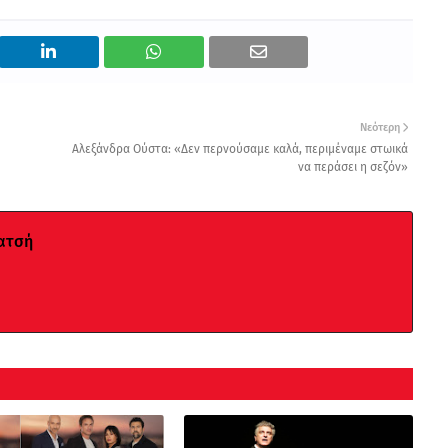
Νεότερη
Αλεξάνδρα Ούστα: «Δεν περνούσαμε καλά, περιμέναμε στωικά
να περάσει η σεζόν»
ατσή