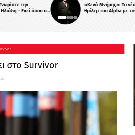
«Κενά Μνήμης»: Το νέο σκοτεινό
ου οι
θρίλερ του Alpha με τον
ονται
Βλαδίμηρο Κυριακίδη
urvivor
ει στο Survivor
.μ.