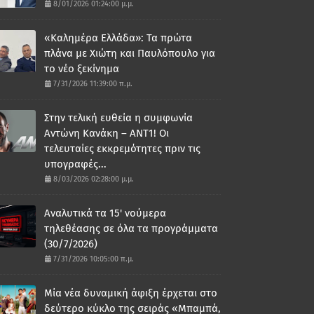
8/01/2026 01:24:00 μ.μ.
«Καλημέρα Ελλάδα»: Τα πρώτα
πλάνα με Χιώτη και Παυλόπουλο για
το νέο ξεκίνημα
7/31/2026 11:39:00 π.μ.
Στην τελική ευθεία η συμφωνία
Αντώνη Κανάκη – ΑΝΤ1! Οι
τελευταίες εκκρεμότητες πριν τις
υπογραφές...
8/03/2026 02:28:00 μ.μ.
Αναλυτικά τα 15' νούμερα
τηλεθέασης σε όλα τα προγράμματα
(30/7/2026)
7/31/2026 10:05:00 π.μ.
Μία νέα δυναμική άφιξη έρχεται στο
δεύτερο κύκλο της σειράς «Μπαμπά,