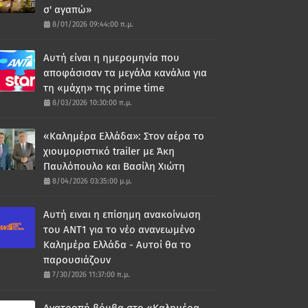
σ' αγαπώ»
8/01/2026 09:44:00 π.μ.
Αυτή είναι η ημερομηνία που
αποφάσισαν τα μεγάλα κανάλια για
τη «μάχη» της prime time
8/03/2026 10:30:00 π.μ.
«Καλημέρα Ελλάδα»: Στον αέρα το
χιουμοριστικό trailer με Άκη
Παυλόπουλο και Βασίλη Χιώτη
8/04/2026 03:35:00 μ.μ.
Αυτή ειναι η επίσημη ανακοίνωση
του ΑΝΤ1 για το νέο ανανεωμένο
Καλημέρα Ελλάδα - Αυτοί θα το
παρουσιάζουν
7/30/2026 11:37:00 π.μ.