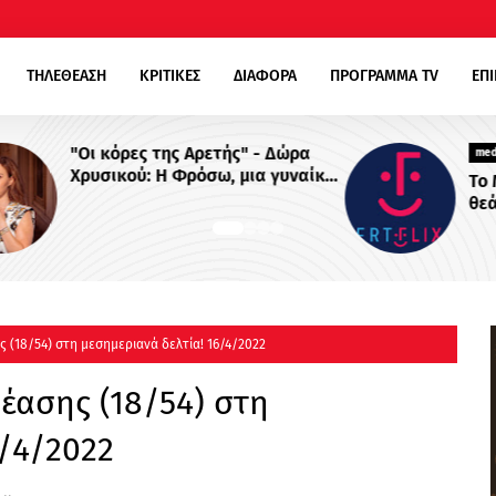
ΤΗΛΕΘΕΑΣΗ
ΚΡΙΤΙΚΕΣ
ΔΙΑΦΟΡΑ
ΠΡΟΓΡΑΜΜΑ TV
ΕΠ
ρα
media
ναίκα
Το Μουντιάλ έβαλε γκολ στις
θεάσεις του ERTFLIX και τον
Ιούλιο με 22.551.894 views, για
δεύτερο συνεχόμενο μήνα
 (18/54) στη μεσημεριανά δελτία! 16/4/2022
έασης (18/54) στη
6/4/2022