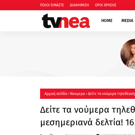
ΠΟΙΟΙ ΕΙΜΑΣΤΕ
ΔΙΑΦΗΜΙΣΗ
ΟΡΟΙ ΧΡΗΣΗΣ
HOME
MEDIA
"Οι κόρες της Αρετής" - Δώ
Χρυσικού: Η Φρόσω, μια γυ
γεμάτη αγάπη και δύναμη
Αρχική σελίδα
Νουμερα
Δείτε τα νούμερα τηλεθέασης
Δείτε τα νούμερα τηλεθ
μεσημεριανά δελτία! 1