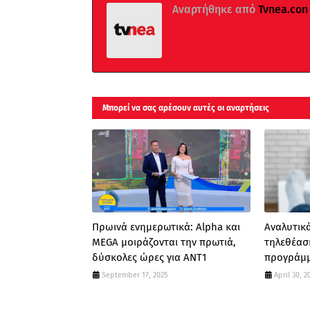
Αναρτήθηκε από
Tvnea.con
Μπορεί να σας αρέσουν αυτές οι αναρτήσεις
Πρωινά ενημερωτικά: Alpha και
Αναλυτικά
MEGA μοιράζονται την πρωτιά,
τηλεθέασ
δύσκολες ώρες για ΑΝΤ1
προγράμμ
September 17, 2025
April 30, 2