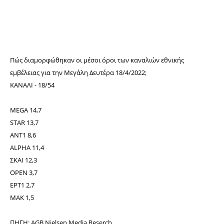
Πώς διαμορφώθηκαν οι μέσοι όροι των καναλιών εθνικής
εμβέλειας για
την
Μεγάλη Δευτέρα 18/4/2022;
ΚΑΝΑΛΙ - 18/54
MEGA 14,7
STAR 13,7
ANT1 8,6
ALPHA 11,4
ΣΚΑΙ 12,3
ΟPEN 3,7
ΕΡΤ1 2,7
ΜΑΚ 1,5
ΠΗΓΗ: AGB Nielsen Media Reserch