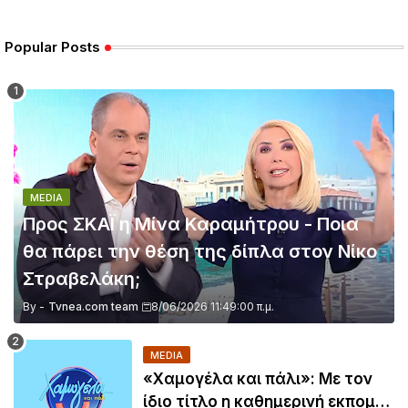
Popular Posts
MEDIA
Προς ΣΚΑΪ η Μίνα Καραμήτρου - Ποια
θα πάρει την θέση της δίπλα στον Νίκο
Στραβελάκη;
By -
Tvnea.com team
8/06/2026 11:49:00 π.μ.
MEDIA
«Χαμογέλα και πάλι»: Με τον
ίδιο τίτλο η καθημερινή εκπομπή