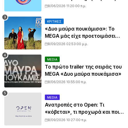
της Σίσσυς Χρηστίδου στο
8/06/2026 11:20:00 π.μ.
Mega - Πότε κάνει πρεμιέρα;
ΚΡΙΤΙΚΈΣ
«Δυο μαύρα πουκάμισα»: Το
MEGA μάς είχε προετοιμάσει
για πολλά… το πρώτο τρέιλερ
8/09/2026 02:53:00 μ.μ.
όμως όχι
MEDIA
Το πρώτο trailer της σειράς του
MEGA «Δυο μαύρα πουκάμισα»
8/06/2026 10:55:00 π.μ.
MEDIA
Ανατροπές στο Open: Τι
«κόβεται», τι προχωρά και ποια
εκπομπή μπαίνει στον πάγο
8/09/2026 10:27:00 π.μ.