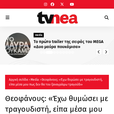
media
Το πρώτο trailer της σειράς του MEGA
«Δυο μαύρα πουκάμισα»
Αρχική σελίδα
Μedia
Θεοφάνους: «Έχω θυμώσει με τραγουδιστή,
είπα μέσα μου πως δεν θα του ξαναγράψω τραγούδι»
Θεοφάνους: «Έχω θυμώσει με
τραγουδιστή, είπα μέσα μου