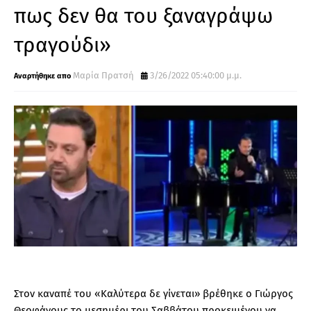
πως δεν θα του ξαναγράψω
τραγούδι»
Μαρία Πρατσή
3/26/2022 05:40:00 μ.μ.
Στον καναπέ του «Καλύτερα δε γίνεται» βρέθηκε ο Γιώργος
Θεοφάνους το μεσημέρι του Σαββάτου προκειμένου να