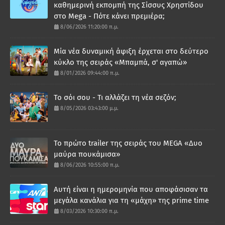
καθημερινή εκπομπή της Σίσσυς Χρηστίδου
στο Mega - Πότε κάνει πρεμιέρα;
8/06/2026 11:20:00 π.μ.
Μία νέα δυναμική άφιξη έρχεται στο δεύτερο
κύκλο της σειράς «Μπαμπά, σ' αγαπώ»
8/01/2026 09:44:00 π.μ.
Το σόι σου - Τι αλλάζει τη νέα σεζόν;
8/05/2026 03:43:00 μ.μ.
Το πρώτο trailer της σειράς του MEGA «Δυο
μαύρα πουκάμισα»
8/06/2026 10:55:00 π.μ.
Αυτή είναι η ημερομηνία που αποφάσισαν τα
μεγάλα κανάλια για τη «μάχη» της prime time
8/03/2026 10:30:00 π.μ.