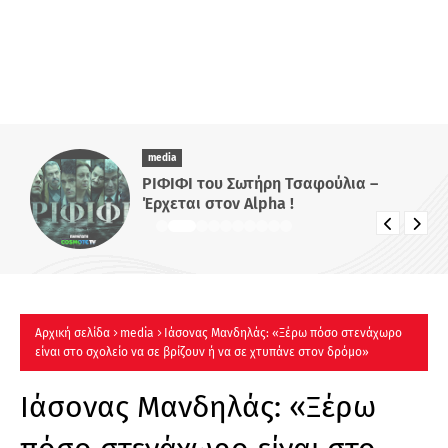
media
ΡΙΦΙΦΙ του Σωτήρη Τσαφούλια –
Έρχεται στον Alpha !
Αρχική σελίδα
media
Ιάσονας Μανδηλάς: «Ξέρω πόσο στενάχωρο
είναι στο σχολείο να σε βρίζουν ή να σε χτυπάνε στον δρόμο»
Ιάσονας Μανδηλάς: «Ξέρω