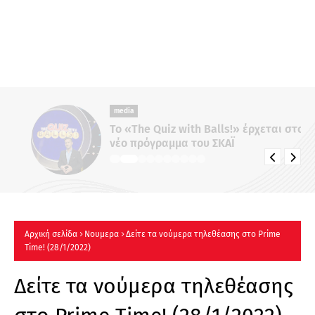
media
Το «The Quiz with Balls!» έρχεται στο
νέο πρόγραμμα του ΣΚΑΪ
Αρχική σελίδα
Νουμερα
Δείτε τα νούμερα τηλεθέασης στo Prime
Time! (28/1/2022)
Δείτε τα νούμερα τηλεθέασης