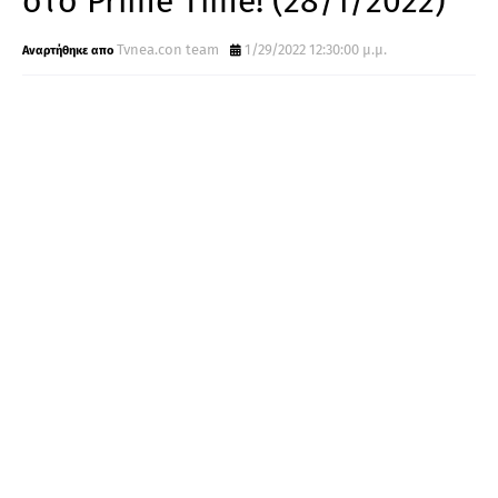
στo Prime Time! (28/1/2022)
Tvnea.con team
1/29/2022 12:30:00 μ.μ.