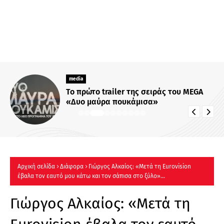
media
Το πρώτο trailer της σειράς του MEGA
«Δυο μαύρα πουκάμισα»
Αρχική σελίδα
Διάφορα
Γιώργος Αλκαίος: «Μετά τη Eurovision
έβαλα τον εαυτό μου κάτω και τον σάπισα στο ξύλο»...
Γιώργος Αλκαίος: «Μετά τη