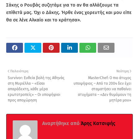
Σάκης ο Ρουβάς συζητάμε για το αν θα αλλάξουμε τα
επίθετά μας. Όχι ο Δάκης. Ήρθε ένας χορευτής και μου είπε
θα σε λένε Αλκαίο και το κράτησα».
Παλαιότερη
Νεότερη
Survivor: Ευθεία βολή της Αθηνάς
MasterChef: Ο πιο άτυχος
στη Μυριέλλα – «Είσαι
υποψήφιος – Από το 2004 δεν έχει
απαράδεκτη, κάθε μέρα
σταματήσει να παθαίνει
ερωτοτροπείς» – Οι υποψήφιοι
ατυχήματα – «Δεν θυμόμουν τη
προς αποχώρηση
μητέρα μου»
Αναρτήθηκε από
Άρης Κατσιφής