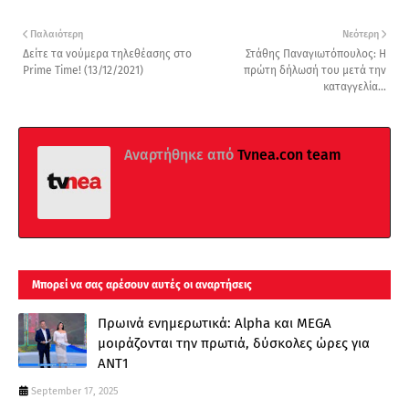
Παλαιότερη
Νεότερη
Δείτε τα νούμερα τηλεθέασης στo
Στάθης Παναγιωτόπουλος: Η
Prime Time! (13/12/2021)
πρώτη δήλωσή του μετά την
καταγγελία...
Αναρτήθηκε από
Tvnea.con team
Μπορεί να σας αρέσουν αυτές οι αναρτήσεις
Πρωινά ενημερωτικά: Alpha και MEGA
μοιράζονται την πρωτιά, δύσκολες ώρες για
ΑΝΤ1
September 17, 2025