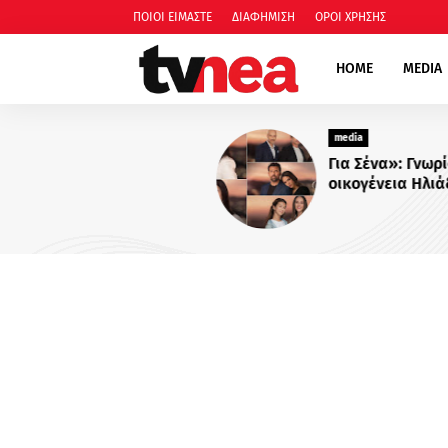
ΠΟΙΟΙ ΕΙΜΑΣΤΕ
ΔΙΑΦΗΜΙΣΗ
ΟΡΟΙ ΧΡΗΣΗΣ
HOME
MEDIA
media
Για Σένα»: Γνωρίστε την
οικογένεια Ηλιάδη – Εκεί όπ
πιο δυνατοί δεσμοί δοκιμάζ
περισσότερο !