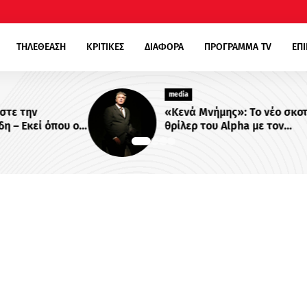
ΤΗΛΕΘΕΑΣΗ
ΚΡΙΤΙΚΕΣ
ΔΙΑΦΟΡΑ
ΠΡΟΓΡΑΜΜΑ TV
ΕΠ
media
«Κενά Μνήμης»: Το νέο σκοτεινό
ου οι
θρίλερ του Alpha με τον
ονται
Βλαδίμηρο Κυριακίδη