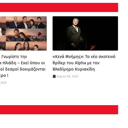
: Γνωρίστε την
«Κενά Μνήμης»: Το νέο σκοτεινό
α Ηλιάδη – Εκεί όπου οι
θρίλερ του Alpha με τον
οί δεσμοί δοκιμάζονται
Βλαδίμηρο Κυριακίδη
ερο !
August 08, 2026
 2026