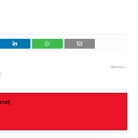
Νεότερη
ς
ατσή