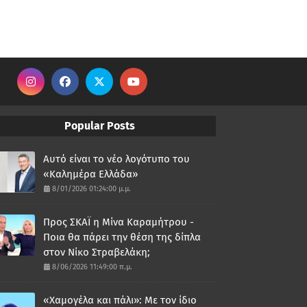
Popular Posts
Αυτό είναι το νέο λογότυπο του
«Καλημέρα Ελλάδα»
8/01/2026 01:24:00 μ.μ.
Προς ΣΚΑΪ η Μίνα Καραμήτρου -
Ποια θα πάρει την θέση της δίπλα
στον Νίκο Στραβελάκη;
8/06/2026 11:49:00 π.μ.
«Χαμογέλα και πάλι»: Με τον ίδιο