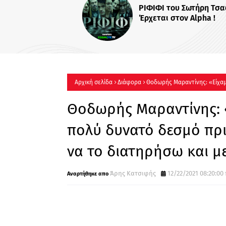
ΡΙΦΙΦΙ του Σωτήρη Τσαφού
Έρχεται στον Alpha !
Αρχική σελίδα
Διάφορα
Θοδωρής Μαραντίνης: «Είχαμε
θέλησα να το διατηρήσω και μετά»
Θοδωρής Μαραντίνης: «
πολύ δυνατό δεσμό πρι
να το διατηρήσω και μ
Άρης Κατσιφής
12/22/2021 08:20:00 