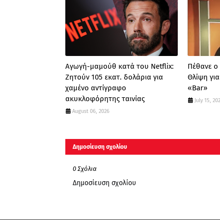
Αγωγή-μαμούθ κατά του Netflix:
Πέθανε ο
Ζητούν 105 εκατ. δολάρια για
Θλίψη γι
χαμένο αντίγραφο
«Bar»
ακυκλοφόρητης ταινίας
July 15, 20
August 06, 2026
Δημοσίευση σχολίου
0 Σχόλια
Δημοσίευση σχολίου