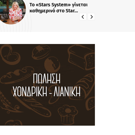
Το «Stars System» γίνεται
«Π
καθημερινό στο Star...
Πρ
22