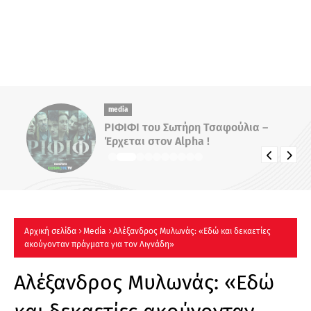
media
ΡΙΦΙΦΙ του Σωτήρη Τσαφούλια –
Έρχεται στον Alpha !
Αρχική σελίδα
Μedia
Αλέξανδρος Μυλωνάς: «Εδώ και δεκαετίες
ακούγονταν πράγματα για τον Λιγνάδη»
Αλέξανδρος Μυλωνάς: «Εδώ