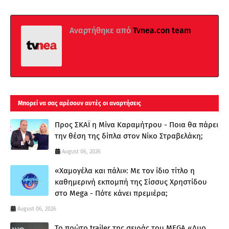
Αναρτήθηκε από
Tvnea.con team
Μπορεί να σας αρέσουν αυτές οι αναρτήσεις
Προς ΣΚΑΪ η Μίνα Καραμήτρου - Ποια θα πάρει
την θέση της δίπλα στον Νίκο Στραβελάκη;
August 06, 2026
«Χαμογέλα και πάλι»: Με τον ίδιο τίτλο η
καθημερινή εκπομπή της Σίσσυς Χρηστίδου
στο Mega - Πότε κάνει πρεμιέρα;
August 06, 2026
Το πρώτο trailer της σειράς του MEGA «Δυο