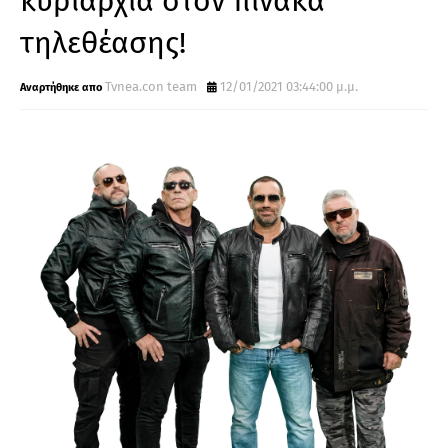
κυριαρχία στον πίνακα
τηλεθέασης!
Tvnea.con team
12/01/2021 03:44:00 μ.μ.