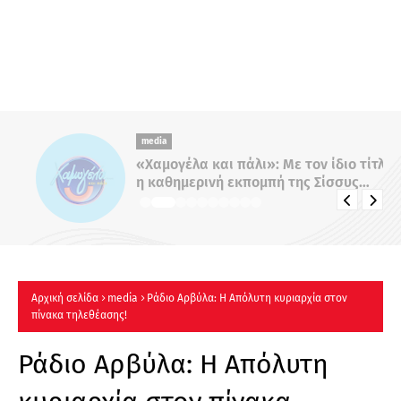
media
«Χαμογέλα και πάλι»: Με τον ίδιο τίτλο
η καθημερινή εκπομπή της Σίσσυς
Χρηστίδου στο Mega - Πότε κάνει
πρεμιέρα;
Αρχική σελίδα
media
Ράδιο Αρβύλα: Η Απόλυτη κυριαρχία στον
πίνακα τηλεθέασης!
Ράδιο Αρβύλα: Η Απόλυτη