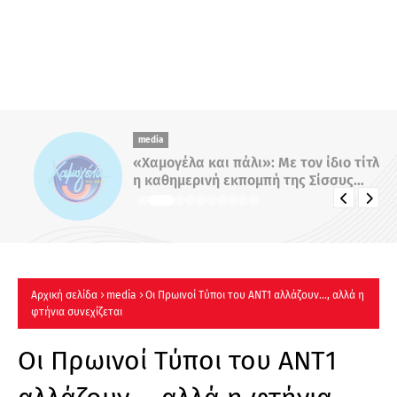
media
«Χαμογέλα και πάλι»: Με τον ίδιο τίτλο
η καθημερινή εκπομπή της Σίσσυς
Χρηστίδου στο Mega - Πότε κάνει
πρεμιέρα;
Αρχική σελίδα
media
Οι Πρωινοί Τύποι του ΑΝΤ1 αλλάζουν..., αλλά η
φτήνια συνεχίζεται
Οι Πρωινοί Τύποι του ΑΝΤ1