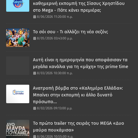
καθημερινή εκπομπή της Σίσσυς Χρηστίδου
στο Mega - Πότε κάνει πρεμιέρα;
8/06/2026 11:20:00 π.μ.
Το σόι σου - Τι αλλάζει τη νέα σεζόν;
8/05/2026 03:43:00 μ.μ.
Αυτή είναι η ημερομηνία που αποφάσισαν τα
μεγάλα κανάλια για τη «μάχη» της prime time
8/03/2026 10:30:00 π.μ.
Ανατροπή βόμβα στο «Καλημέρα Ελλάδα»:
Μπαίνει στην εκπομπή κι άλλο δυνατό
πρόσωπο...
8/02/2026 09:13:00 μ.μ.
Το πρώτο trailer της σειράς του MEGA «Δυο
μαύρα πουκάμισα»
8/06/2026 10:55:00 π.μ.