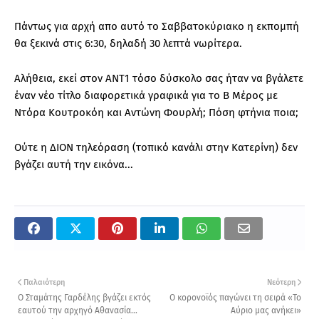
Πάντως για αρχή απο αυτό το Σαββατοκύριακο η εκπομπή
θα ξεκινά στις 6:30, δηλαδή 30 λεπτά νωρίτερα.
Αλήθεια, εκεί στον ΑΝΤ1 τόσο δύσκολο σας ήταν να βγάλετε
έναν νέο τίτλο διαφορετικά γραφικά για το Β Μέρος με
Ντόρα Κουτροκόη και Αντώνη Φουρλή; Πόση φτήνια ποια;
Ούτε η ΔΙΟΝ τηλεόραση (τοπικό κανάλι στην Κατερίνη) δεν
βγάζει αυτή την εικόνα...
Παλαιότερη
Νεότερη
Ο Σταμάτης Γαρδέλης βγάζει εκτός
Ο κορονοϊός παγώνει τη σειρά «Το
εαυτού την αρχηγό Αθανασία...
Αύριο μας ανήκει»