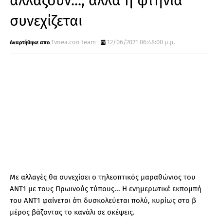
αλλάζουν..., αλλά η φτήνια
συνεχίζεται
Tvnea.con team
12/06/2021 06:48:00 μ.μ.
Με αλλαγές θα συνεχίσει ο τηλεοπτικός μαραθώνιος του
ΑΝΤ1 με τους Πρωινούς τύπους... Η ενημερωτικέ εκπομπή
του ΑΝΤ1 φαίνεται ότι δυσκολεύεται πολύ, κυρίως στο β
μέρος βάζοντας το κανάλι σε σκέψεις.