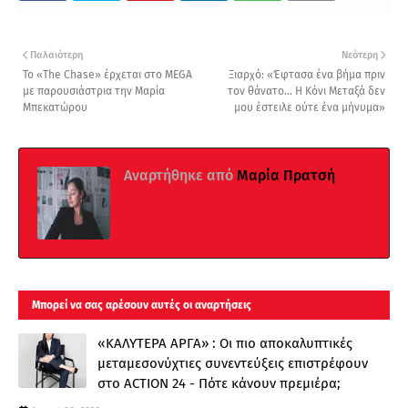
Παλαιότερη
Νεότερη
Το «The Chase» έρχεται στο MEGA
Ξιαρχό: «Έφτασα ένα βήμα πριν
με παρουσιάστρια την Μαρία
τον θάνατο… Η Κόνι Μεταξά δεν
Μπεκατώρου
μου έστειλε ούτε ένα μήνυμα»
Αναρτήθηκε από
Μαρία Πρατσή
Μπορεί να σας αρέσουν αυτές οι αναρτήσεις
«ΚΑΛΥΤΕΡΑ ΑΡΓΑ» : Oι πιο αποκαλυπτικές
μεταμεσονύχτιες συνεντεύξεις επιστρέφουν
στο ACTION 24 - Πότε κάνουν πρεμιέρα;