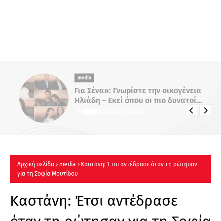
media
Για Σένα»: Γνωρίστε την οικογένεια
Ηλιάδη – Εκεί όπου οι πιο δυνατοί
δεσμοί δοκιμάζονται περισσότερο !
Αρχική σελίδα
media
Καστάνη: Έτσι αντέδρασε όταν τη ρώτησαν
για τη Σοφία Μουτίδου
Καστάνη: Έτσι αντέδρασε