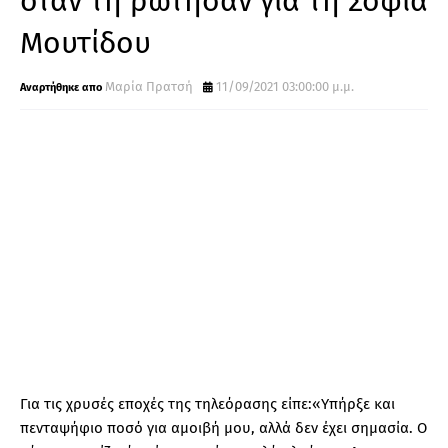
όταν τη ρώτησαν για τη Σοφία
Μουτίδου
Μαρία Πρατσή
11/09/2021 03:00:00 μ.μ.
Για τις χρυσές εποχές της τηλεόρασης είπε:«Υπήρξε και
πενταψήφιο ποσό για αμοιβή μου, αλλά δεν έχει σημασία. Ο