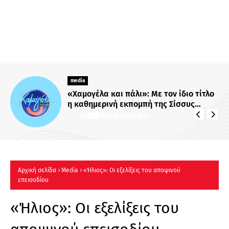
media
«Χαμογέλα και πάλι»: Με τον ίδιο τίτλο
η καθημερινή εκπομπή της Σίσσυς
Χρηστίδου στο Mega - Πότε κάνει
πρεμιέρα;
Αρχική σελίδα
Μedia
«Ήλιος»: Οι εξελίξεις του αποψινού
επεισοδίου
«Ήλιος»: Οι εξελίξεις του