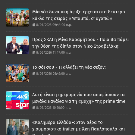
Μία νέα δυναμική άφιξη έρχεται στο δεύτερο
κύκλο της σειράς «Μπαμπά, σ' αγαπώ»
8/01/2026 09:44:00 π.μ.
Προς ΣΚΑΪ η Μίνα Καραμήτρου - Ποια θα πάρει
την θέση της δίπλα στον Νίκο Στραβελάκη;
8/06/2026 11:49:00 π.μ.
Το σόι σου - Τι αλλάζει τη νέα σεζόν;
8/05/2026 03:43:00 μ.μ.
Αυτή είναι η ημερομηνία που αποφάσισαν τα
μεγάλα κανάλια για τη «μάχη» της prime time
8/03/2026 10:30:00 π.μ.
«Καλημέρα Ελλάδα»: Στον αέρα το
χιουμοριστικό trailer με Άκη Παυλόπουλο και