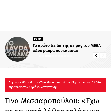
media
Το πρώτο trailer της σειράς του MEGA
«Δυο μαύρα πουκάμισα»
Αρχική σελίδα
Μedia
Τίνα Μεσσαροπούλου: «Έχω παρει κατά λάθος
τηλέφωνο τον Κυριάκο Μητσοτάκη»
Τίνα Μεσσαροπούλου: «Έχω