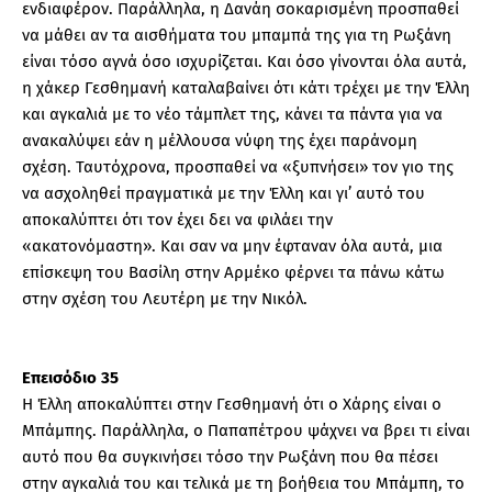
ενδιαφέρον. Παράλληλα, η Δανάη σοκαρισμένη προσπαθεί
να μάθει αν τα αισθήματα του μπαμπά της για τη Ρωξάνη
είναι τόσο αγνά όσο ισχυρίζεται. Και όσο γίνονται όλα αυτά,
η χάκερ Γεσθημανή καταλαβαίνει ότι κάτι τρέχει με την Έλλη
και αγκαλιά με το νέο τάμπλετ της, κάνει τα πάντα για να
ανακαλύψει εάν η μέλλουσα νύφη της έχει παράνομη
σχέση. Ταυτόχρονα, προσπαθεί να «ξυπνήσει» τον γιο της
να ασχοληθεί πραγματικά με την Έλλη και γι’ αυτό του
αποκαλύπτει ότι τον έχει δει να φιλάει την
«ακατονόμαστη». Και σαν να μην έφταναν όλα αυτά, μια
επίσκεψη του Βασίλη στην Αρμέκο φέρνει τα πάνω κάτω
στην σχέση του Λευτέρη με την Νικόλ.
Επεισόδιο 35
Η Έλλη αποκαλύπτει στην Γεσθημανή ότι ο Χάρης είναι ο
Μπάμπης. Παράλληλα, ο Παπαπέτρου ψάχνει να βρει τι είναι
αυτό που θα συγκινήσει τόσο την Ρωξάνη που θα πέσει
στην αγκαλιά του και τελικά με τη βοήθεια του Μπάμπη, το