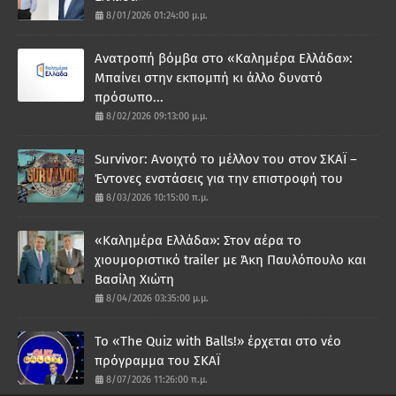
8/01/2026 01:24:00 μ.μ.
Ανατροπή βόμβα στο «Καλημέρα Ελλάδα»:
Μπαίνει στην εκπομπή κι άλλο δυνατό
πρόσωπο...
8/02/2026 09:13:00 μ.μ.
Survivor: Ανοιχτό το μέλλον του στον ΣΚΑΪ –
Έντονες ενστάσεις για την επιστροφή του
8/03/2026 10:15:00 π.μ.
«Καλημέρα Ελλάδα»: Στον αέρα το
χιουμοριστικό trailer με Άκη Παυλόπουλο και
Βασίλη Χιώτη
8/04/2026 03:35:00 μ.μ.
Το «The Quiz with Balls!» έρχεται στο νέο
πρόγραμμα του ΣΚΑΪ
8/07/2026 11:26:00 π.μ.