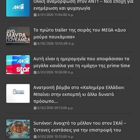
Ολική αναμόρφωση στον ΑΝΤ1 – Νέα εποχή για
ενημέρωση και ψυχαγωγία
8/01/2026 11:04:00 π.μ.
Το πρώτο trailer της σειράς του MEGA «Δυο
μαύρα πουκάμισα»
8/06/2026 10:55:00 π.μ.
Αυτή είναι η ημερομηνία που αποφάσισαν τα
μεγάλα κανάλια για τη «μάχη» της prime time
8/03/2026 10:30:00 π.μ.
Ανατροπή βόμβα στο «Καλημέρα Ελλάδα»:
Μπαίνει στην εκπομπή κι άλλο δυνατό
πρόσωπο...
8/02/2026 09:13:00 μ.μ.
Survivor: Ανοιχτό το μέλλον του στον ΣΚΑΪ –
Έντονες ενστάσεις για την επιστροφή του
8/03/2026 10:15:00 π.μ.