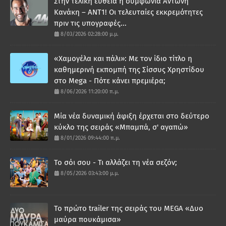
Στην τελική ευθεία η συμφωνία Αντώνη
Κανάκη – ΑΝΤ1! Οι τελευταίες εκκρεμότητες
πριν τις υπογραφές...
8/03/2026 02:28:00 μ.μ.
«Χαμογέλα και πάλι»: Με τον ίδιο τίτλο η
καθημερινή εκπομπή της Σίσσυς Χρηστίδου
στο Mega - Πότε κάνει πρεμιέρα;
8/06/2026 11:20:00 π.μ.
Μία νέα δυναμική άφιξη έρχεται στο δεύτερο
κύκλο της σειράς «Μπαμπά, σ' αγαπώ»
8/01/2026 09:44:00 π.μ.
Το σόι σου - Τι αλλάζει τη νέα σεζόν;
8/05/2026 03:43:00 μ.μ.
Το πρώτο trailer της σειράς του MEGA «Δυο
μαύρα πουκάμισα»