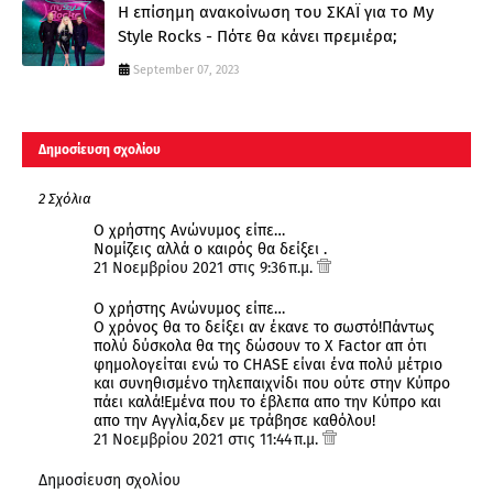
Η επίσημη ανακοίνωση του ΣΚΑΪ για το My
Style Rocks - Πότε θα κάνει πρεμιέρα;
September 07, 2023
Δημοσίευση σχολίου
2 Σχόλια
Ο χρήστης Ανώνυμος είπε…
Νομίζεις αλλά ο καιρός θα δείξει .
21 Νοεμβρίου 2021 στις 9:36 π.μ.
Ο χρήστης Ανώνυμος είπε…
Ο χρόνος θα το δείξει αν έκανε το σωστό!Πάντως
πολύ δύσκολα θα της δώσουν το Χ Factor απ ότι
φημολογείται ενώ το CHASE είναι ένα πολύ μέτριο
και συνηθισμένο τηλεπαιχνίδι που ούτε στην Κύπρο
πάει καλά!Εμένα που το έβλεπα απο την Κύπρο και
απο την Αγγλία,δεν με τράβησε καθόλου!
21 Νοεμβρίου 2021 στις 11:44 π.μ.
Δημοσίευση σχολίου