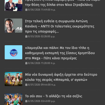
την θέση της δίπλα στον Νίκο Στραβελάκη;
8/06/2026 11:49:00 π.μ.
Στην τελική ευθεία η συμφωνία Αντώνη
Κανάκη – ΑΝΤ1! Οι τελευταίες εκκρεμότητες
πριν τις υπογραφές...
8/03/2026 02:28:00 μ.μ.
«Χαμογέλα και πάλι»: Με τον ίδιο τίτλο η
καθημερινή εκπομπή της Σίσσυς Χρηστίδου
στο Mega - Πότε κάνει πρεμιέρα;
8/06/2026 11:20:00 π.μ.
Μία νέα δυναμική άφιξη έρχεται στο δεύτερο
κύκλο της σειράς «Μπαμπά, σ' αγαπώ»
8/01/2026 09:44:00 π.μ.
Το σόι σου - Τι αλλάζει τη νέα σεζόν;
8/05/2026 03:43:00 μ.μ.