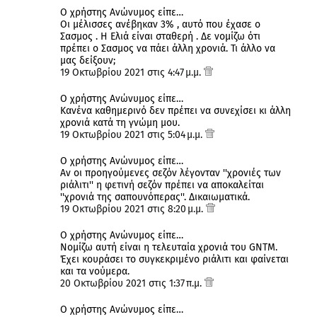
Ο χρήστης Ανώνυμος είπε…
Οι μέλισσες ανέβηκαν 3% , αυτό που έχασε ο
Σασμος . Η Ελιά είναι σταθερή . Δε νομίζω ότι
πρέπει ο Σασμος να πάει άλλη χρονιά. Τι άλλο να
μας δείξουν;
19 Οκτωβρίου 2021 στις 4:47 μ.μ.
Ο χρήστης Ανώνυμος είπε…
Κανένα καθημερινό δεν πρέπει να συνεχίσει κι άλλη
χρονιά κατά τη γνώμη μου.
19 Οκτωβρίου 2021 στις 5:04 μ.μ.
Ο χρήστης Ανώνυμος είπε…
Αν οι προηγούμενες σεζόν λέγονταν ''χρονιές των
ριάλιτι'' η φετινή σεζόν πρέπει να αποκαλείται
''χρονιά της σαπουνόπερας''. Δικαιωματικά.
19 Οκτωβρίου 2021 στις 8:20 μ.μ.
Ο χρήστης Ανώνυμος είπε…
Νομίζω αυτή είναι η τελευταία χρονιά του GNTM.
Έχει κουράσει το συγκεκριμένο ριάλιτι και φαίνεται
και τα νούμερα.
20 Οκτωβρίου 2021 στις 1:37 π.μ.
Ο χρήστης Ανώνυμος είπε…