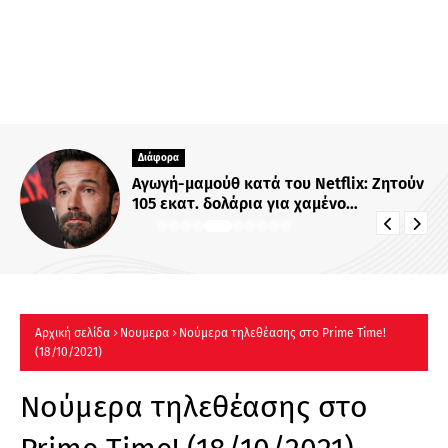
media
Οι αγώνες του ΠΑΟΚ στον 3ο
προκριματικό γύρο του Europa League
είναι στο OPEN
Αρχική σελίδα
Νουμερα
Νούμερα τηλεθέασης στo Prime Time!
(18/10/2021)
Νούμερα τηλεθέασης στo