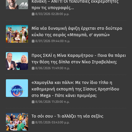
Κανάκη – ΑΝΤ1! Οι τελευταίες εκκρεμότητες
πριν τις υπογραφές...
8/03/2026 02:28:00 μ.μ.
Μία νέα δυναμική άφιξη έρχεται στο δεύτερο
κύκλο της σειράς «Μπαμπά, σ' αγαπώ»
8/01/2026 09:44:00 π.μ.
Προς ΣΚΑΪ η Μίνα Καραμήτρου - Ποια θα πάρει
την θέση της δίπλα στον Νίκο Στραβελάκη;
8/06/2026 11:49:00 π.μ.
«Χαμογέλα και πάλι»: Με τον ίδιο τίτλο η
καθημερινή εκπομπή της Σίσσυς Χρηστίδου
στο Mega - Πότε κάνει πρεμιέρα;
8/06/2026 11:20:00 π.μ.
Το σόι σου - Τι αλλάζει τη νέα σεζόν;
8/05/2026 03:43:00 μ.μ.