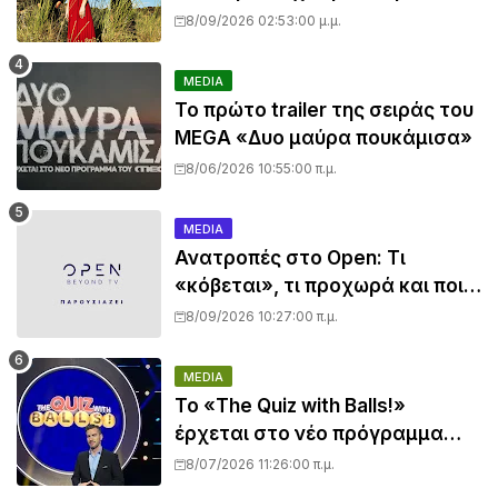
για πολλά… το πρώτο τρέιλερ
8/09/2026 02:53:00 μ.μ.
όμως όχι
MEDIA
Το πρώτο trailer της σειράς του
MEGA «Δυο μαύρα πουκάμισα»
8/06/2026 10:55:00 π.μ.
MEDIA
Ανατροπές στο Open: Τι
«κόβεται», τι προχωρά και ποια
εκπομπή μπαίνει στον πάγο
8/09/2026 10:27:00 π.μ.
MEDIA
Το «The Quiz with Balls!»
έρχεται στο νέο πρόγραμμα
του ΣΚΑΪ
8/07/2026 11:26:00 π.μ.