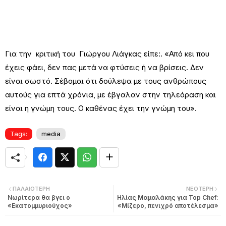
Για την κριτική του Γιώργου Λιάγκας είπε:. «Από κει που
έχεις φάει, δεν πας μετά να φτύσεις ή να βρίσεις. Δεν
είναι σωστό. Σέβομαι ότι δούλεψα με τους ανθρώπους
αυτούς για επτά χρόνια, με έβγαλαν στην τηλεόραση και
είναι η γνώμη τους. Ο καθένας έχει την γνώμη του».
Tags:
media
ΠΑΛΑΙΌΤΕΡΗ
ΝΕΌΤΕΡΗ
Νωρίτερα θα βγει ο
Ηλίας Μαμαλάκης για Top Chef:
«Εκατομμυριούχος»
«Μίζερο, πενιχρό αποτέλεσμα»