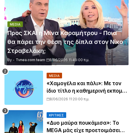
MEDIA
Προς ΣΚΑΪ η Μίνα Καραμήτρου - Ποια
θα πάρει την θέση της δίπλα στον Νίκο
Στραβελάκη;
By -
Tvnea.com team
8/06/2026 11:49:00 π.μ.
MEDIA
«Χαμογέλα και πάλι»: Με τον
ίδιο τίτλο η καθημερινή εκπομπή
της Σίσσυς Χρηστίδου στο
8/06/2026 11:20:00 π.μ.
Mega - Πότε κάνει πρεμιέρα;
ΚΡΙΤΙΚΈΣ
«Δυο μαύρα πουκάμισα»: Το
MEGA μάς είχε προετοιμάσει