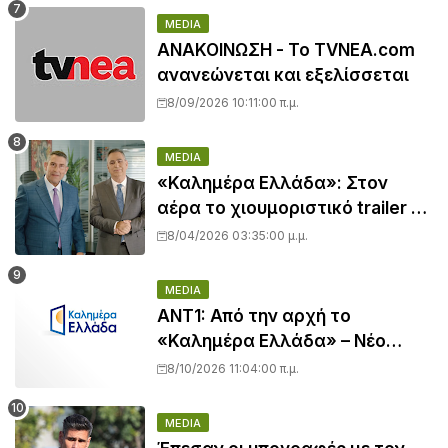
MEDIA
ΑΝΑΚΟΙΝΩΣΗ - Το TVNEA.com
ανανεώνεται και εξελίσσεται
8/09/2026 10:11:00 π.μ.
MEDIA
«Καλημέρα Ελλάδα»: Στον
αέρα το χιουμοριστικό trailer με
Άκη Παυλόπουλο και Βασίλη
8/04/2026 03:35:00 μ.μ.
Χιώτη
MEDIA
ΑΝΤ1: Από την αρχή το
«Καλημέρα Ελλάδα» – Νέο
πλατό, γραφικά και φιλοσοφία
8/10/2026 11:04:00 π.μ.
για Χιώτη και Παυλόπουλο
MEDIA