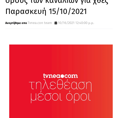
όρους των καναλιών για χθες
Παρασκευή 15/10/2021
Tvnea.con team
10/16/2021 12:40:00 μ.μ.