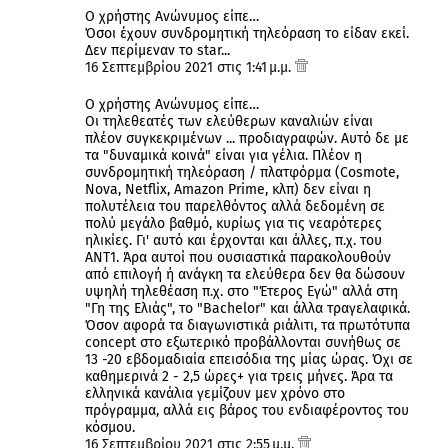
Ο χρήστης Ανώνυμος είπε…
Όσοι έχουν συνδρομητική τηλεόραση το είδαν εκεί.
Δεν περίμεναν το star...
16 Σεπτεμβρίου 2021 στις 1:41 μ.μ.
Ο χρήστης Ανώνυμος είπε…
Οι τηλεθεατές των ελεύθερων καναλιών είναι
πλέον συγκεκριμένων ... προδιαγραφών. Αυτό δε με
τα "δυναμικά κοινά" είναι για γέλια. Πλέον η
συνδρομητική τηλεόραση / πλατφόρμα (Cosmote,
Nova, Netflix, Amazon Prime, κλπ) δεν είναι η
πολυτέλεια του παρελθόντος αλλά δεδομένη σε
πολύ μεγάλο βαθμό, κυρίως για τις νεαρότερες
ηλικίες. Γι' αυτό και έρχονται και άλλες, π.χ. του
ΑΝΤ1. Άρα αυτοί που ουσιαστικά παρακολουθούν
από επιλογή ή ανάγκη τα ελεύθερα δεν θα δώσουν
υψηλή τηλεθέαση π.χ. στο "Έτερος Εγώ" αλλά στη
"Γη της Ελιάς", το "Bachelor" και άλλα τραγελαφικά.
Όσον αφορά τα διαγωνιστικά ριάλιτι, τα πρωτότυπα
concept στο εξωτερικό προβάλλονται συνήθως σε
13 -20 εβδομαδιαία επεισόδια της μίας ώρας. Όχι σε
καθημερινά 2 - 2,5 ώρες+ για τρεις μήνες. Άρα τα
ελληνικά κανάλια γεμίζουν μεν χρόνο στο
πρόγραμμα, αλλά εις βάρος του ενδιαφέροντος του
κόσμου.
16 Σεπτεμβρίου 2021 στις 2:55 μ.μ.