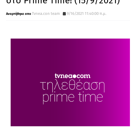
στo Prime Time! (15/9/2021)
Tvnea.con team
9/16/2021 11:40:00 π.μ.