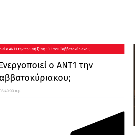
ιεί ο ΑΝΤ1 την πρωινή ζώνη 10-1 του Σαββατοκύριακου;
Ενεργοποιεί ο ΑΝΤ1 την
Σαββατοκύριακου;
08:40:00 π.μ.