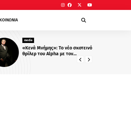
ΙΚΟΙΝΩΝΙΑ
media
me
«Κενά Μνήμης»: Το νέο σκοτεινό
Νί
θρίλερ του Alpha με τον
συ
Βλαδίμηρο Κυριακίδη
Σί
δι