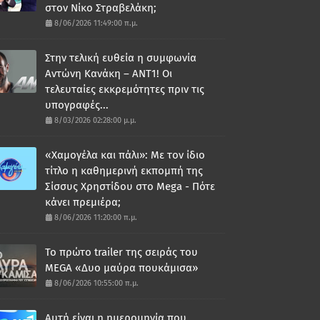
στον Νίκο Στραβελάκη;
8/06/2026 11:49:00 π.μ.
Στην τελική ευθεία η συμφωνία
Αντώνη Κανάκη – ΑΝΤ1! Οι
τελευταίες εκκρεμότητες πριν τις
υπογραφές...
8/03/2026 02:28:00 μ.μ.
«Χαμογέλα και πάλι»: Με τον ίδιο
τίτλο η καθημερινή εκπομπή της
Σίσσυς Χρηστίδου στο Mega - Πότε
κάνει πρεμιέρα;
8/06/2026 11:20:00 π.μ.
Το πρώτο trailer της σειράς του
MEGA «Δυο μαύρα πουκάμισα»
8/06/2026 10:55:00 π.μ.
Αυτή είναι η ημερομηνία που