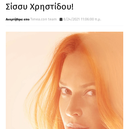
Σίσσυ Χρηστίδου!
Tvnea.con team
8/24/2021 11:06:00 π.μ.