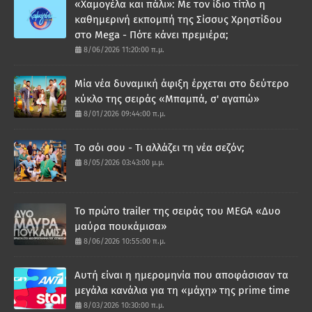
«Χαμογέλα και πάλι»: Με τον ίδιο τίτλο η
καθημερινή εκπομπή της Σίσσυς Χρηστίδου
στο Mega - Πότε κάνει πρεμιέρα;
8/06/2026 11:20:00 π.μ.
Μία νέα δυναμική άφιξη έρχεται στο δεύτερο
κύκλο της σειράς «Μπαμπά, σ' αγαπώ»
8/01/2026 09:44:00 π.μ.
Το σόι σου - Τι αλλάζει τη νέα σεζόν;
8/05/2026 03:43:00 μ.μ.
Το πρώτο trailer της σειράς του MEGA «Δυο
μαύρα πουκάμισα»
8/06/2026 10:55:00 π.μ.
Αυτή είναι η ημερομηνία που αποφάσισαν τα
μεγάλα κανάλια για τη «μάχη» της prime time
8/03/2026 10:30:00 π.μ.