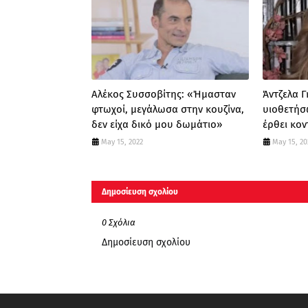
Αλέκος Συσσοβίτης: «Ήμασταν
Άντζελα 
φτωχοί, μεγάλωσα στην κουζίνα,
υιοθετήσω
δεν είχα δικό μου δωμάτιο»
έρθει κο
May 15, 2022
May 15, 20
Δημοσίευση σχολίου
0 Σχόλια
Δημοσίευση σχολίου