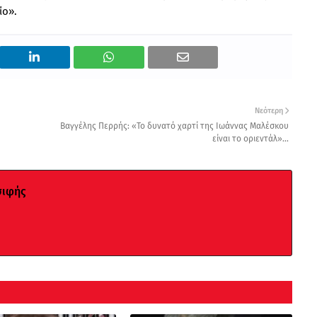
ίο».
Νεότερη
Βαγγέλης Περρής: «Το δυνατό χαρτί της Ιωάννας Μαλέσκου
είναι το οριεντάλ»...
σιφής