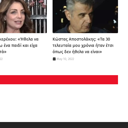
Γκερέκου: «Ήθελα να
Κώστας Αποστολάκης: «Τα 30
 ένα παιδί και είχα
τελευταία μου χρόνια ήταν έτσι
ντά»
όπως δεν ήθελα να είναι»
22
May 10, 2022