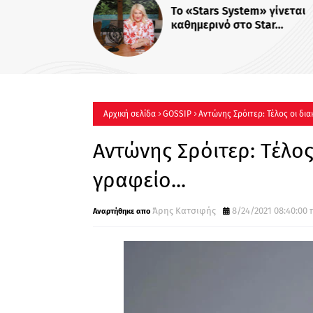
Το «Stars System» γίνεται
καθημερινό στο Star...
Αρχική σελίδα
GOSSIP
Αντώνης Σρόιτερ: Τέλος οι δια
Αντώνης Σρόιτερ: Τέλος
γραφείο...
Άρης Κατσιφής
8/24/2021 08:40:00 π