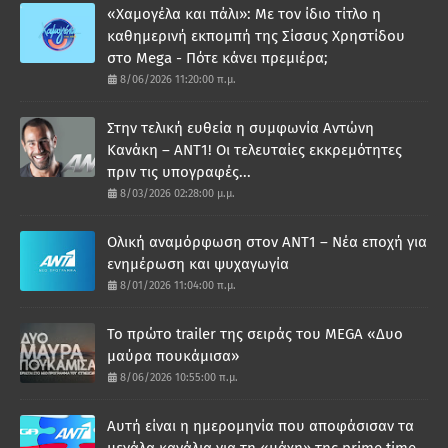
«Χαμογέλα και πάλι»: Με τον ίδιο τίτλο η
καθημερινή εκπομπή της Σίσσυς Χρηστίδου
στο Mega - Πότε κάνει πρεμιέρα;
8/06/2026 11:20:00 π.μ.
Στην τελική ευθεία η συμφωνία Αντώνη
Κανάκη – ΑΝΤ1! Οι τελευταίες εκκρεμότητες
πριν τις υπογραφές...
8/03/2026 02:28:00 μ.μ.
Ολική αναμόρφωση στον ΑΝΤ1 – Νέα εποχή για
ενημέρωση και ψυχαγωγία
8/01/2026 11:04:00 π.μ.
Το πρώτο trailer της σειράς του MEGA «Δυο
μαύρα πουκάμισα»
8/06/2026 10:55:00 π.μ.
Αυτή είναι η ημερομηνία που αποφάσισαν τα
μεγάλα κανάλια για τη «μάχη» της prime time