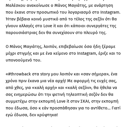
Μαλέσκου ανακοίνωσε ο Μάνος Μαγιάτης, με ανάρτηση
που έκανε στον προσωπικό του λογαριασμό στο Instagram.
Ήταν βέβαια κοινό μυστικό από το τέλος της σεζόν ότι θα
γίνουν αλλαγές στο Love it και ότι κάποιοι συνεργάτες της
παρουσιάστριας δεν θα συνεχίσουν στο πλευρό της.
Ο Μάνος Μαγιάτης, λοιπόν, επιβεβαίωσε όσα ήδη ξέραμε
μέχρι στιγμής και με ένα κείμενο στο Instagram, έριξε και το
υπονοούμενό του.
«#throwback στα story μου λοιπόν και «σαν σήμερα», ένα
χρόνο πριν έκανα μια νέα αρχή! Με αφορμή τις ευχές σας,
από χθες, για «καλή αρχή» και «καλή σεζόν», θα ήθελα να
σας ενημερώσω ότι την φετινή τηλεοπτική σεζόν δεν θα
συμμετέχω στην εκπομπή Love it στον ΣΚΑΙ, στην εκπομπή
που έδωσα, όσο κ εάν προσπάθησαν για το αντίθετο… Γιατί
εγώ έδωσα, δεν κρύφτηκα!