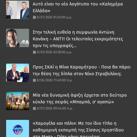
Αυτό είναι το νέο λογότυπο του «Καλημέρα
Ελλάδα»
8/01/2026 01:24:00 μ.μ.
Στην τελική ευθεία η συμφωνία Αντώνη
Κανάκη – ΑΝΤ1! Οι τελευταίες εκκρεμότητες
πριν τις υπογραφές...
8/03/2026 02:28:00 μ.μ.
Προς ΣΚΑΪ η Μίνα Καραμήτρου - Ποια θα πάρει
την θέση της δίπλα στον Νίκο Στραβελάκη;
8/06/2026 11:49:00 π.μ.
Μία νέα δυναμική άφιξη έρχεται στο δεύτερο
κύκλο της σειράς «Μπαμπά, σ' αγαπώ»
8/01/2026 09:44:00 π.μ.
«Χαμογέλα και πάλι»: Με τον ίδιο τίτλο η
καθημερινή εκπομπή της Σίσσυς Χρηστίδου
στο Mega - Πότε κάνει πρεμιέρα;