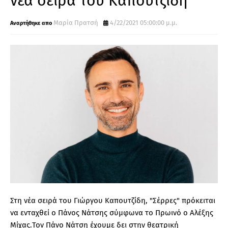
νέα σειρά του Καπουτζίδη
Μαρία Πρατσή
4/22/2021 05:00:00 μ.μ.
Στη νέα σειρά του Γιώργου Καπουτζίδη, "Σέρρες" πρόκειται
να ενταχθεί ο Πάνος Νάτσης σύμφωνα το Πρωινό ο Αλέξης
Μίχας.Τον Πάνο Νάτση έχουμε δει στην θεατρική