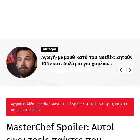
Διάφορα
Αγωγή-μαμούθ κατά του Netflix: Ζητούν
105 εκατ. δολάρια για χαμένο
αντίγραφο ακυκλοφόρητης ταινίας
Αρχική σελίδα
media
MasterChef Spoiler: Αυτοί είναι τρείς παίκτες
που επιστρέφουν
MasterChef Spoiler: Αυτοί