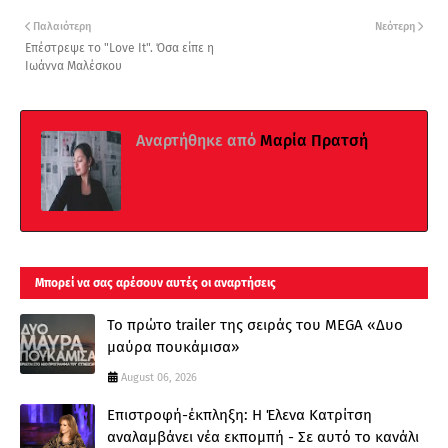
Παλαιότερη
Νεότερη
Επέστρεψε το "Love It". Όσα είπε η
Ιωάννα Μαλέσκου
Αναρτήθηκε από
Μαρία Πρατσή
Μπορεί να σας αρέσουν αυτές οι αναρτήσεις
Το πρώτο trailer της σειράς του MEGA «Δυο
μαύρα πουκάμισα»
August 06, 2026
Επιστροφή-έκπληξη: Η Έλενα Κατρίτση
αναλαμβάνει νέα εκπομπή - Σε αυτό το κανάλι