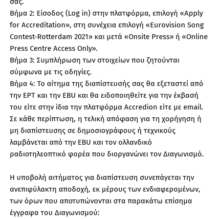
σας.
Bήμα 2: Είσοδος (Log in) στην πλατφόρμα, επιλογή «Apply
for Accreditation», στη συνέχεια επιλογή «Eurovision Song
Contest-Rotterdam 2021» και μετά «Onsite Press» ή «Online
Press Centre Access Only».
Βήμα 3: Συμπλήρωση των στοιχείων που ζητούνται
σύμφωνα με τις οδηγίες.
Βήμα 4: Το αίτημα της διαπίστευσής σας θα εξεταστεί από
την ΕΡΤ και την EBU και θα ειδοποιηθείτε για την έκβασή
του είτε στην ίδια την πλατφόρμα Accredion είτε με email.
Σε κάθε περίπτωση, η τελική απόφαση για τη χορήγηση ή
μη διαπίστευσης σε δημοσιογράφους ή τεχνικούς
λαμβάνεται από την EBU και τον ολλανδικό
ραδιοτηλεοπτικό φορέα που διοργανώνει τον Διαγωνισμό.
Η υποβολή αιτήματος για διαπίστευση συνεπάγεται την
ανεπιφύλακτη αποδοχή, εκ μέρους των ενδιαφερομένων,
των όρων που αποτυπώνονται στα παρακάτω επίσημα
έγγραφα του Διαγωνισμού: