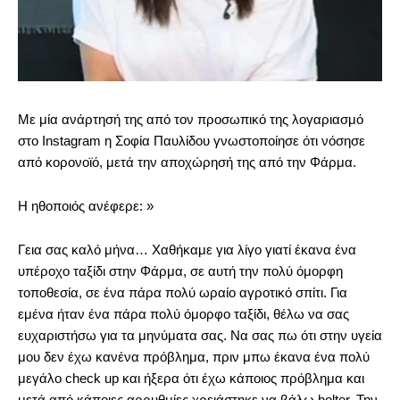
Με μία ανάρτησή της από τον προσωπικό της λογαριασμό
στο Instagram η Σοφία Παυλίδου γνωστοποίησε ότι νόσησε
από κορονοϊό, μετά την αποχώρησή της από την Φάρμα.
Η ηθοποιός ανέφερε: »
Γεια σας καλό μήνα… Χαθήκαμε για λίγο γιατί έκανα ένα
υπέροχο ταξίδι στην Φάρμα, σε αυτή την πολύ όμορφη
τοποθεσία, σε ένα πάρα πολύ ωραίο αγροτικό σπίτι. Για
εμένα ήταν ένα πάρα πολύ όμορφο ταξίδι, θέλω να σας
ευχαριστήσω για τα μηνύματα σας. Να σας πω ότι στην υγεία
μου δεν έχω κανένα πρόβλημα, πριν μπω έκανα ένα πολύ
μεγάλο check up και ήξερα ότι έχω κάποιος πρόβλημα και
μετά από κάποιες αρρυθμίες χρειάστηκε να βάλω holter. Την