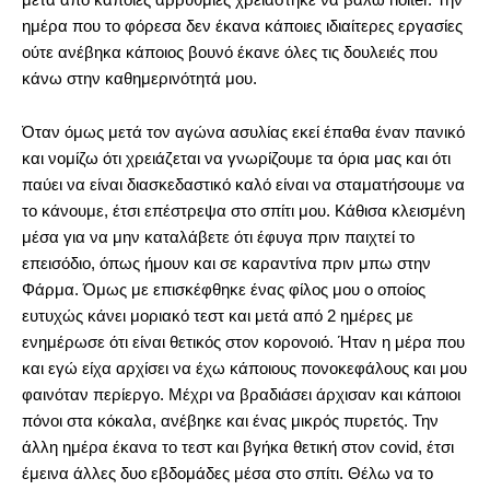
ημέρα που το φόρεσα δεν έκανα κάποιες ιδιαίτερες εργασίες
ούτε ανέβηκα κάποιος βουνό έκανε όλες τις δουλειές που
κάνω στην καθημερινότητά μου.
Όταν όμως μετά τον αγώνα ασυλίας εκεί έπαθα έναν πανικό
και νομίζω ότι χρειάζεται να γνωρίζουμε τα όρια μας και ότι
παύει να είναι διασκεδαστικό καλό είναι να σταματήσουμε να
το κάνουμε, έτσι επέστρεψα στο σπίτι μου. Κάθισα κλεισμένη
μέσα για να μην καταλάβετε ότι έφυγα πριν παιχτεί το
επεισόδιο, όπως ήμουν και σε καραντίνα πριν μπω στην
Φάρμα. Όμως με επισκέφθηκε ένας φίλος μου ο οποίος
ευτυχώς κάνει μοριακό τεστ και μετά από 2 ημέρες με
ενημέρωσε ότι είναι θετικός στον κορονοιό. Ήταν η μέρα που
και εγώ είχα αρχίσει να έχω κάποιους πονοκεφάλους και μου
φαινόταν περίεργο. Μέχρι να βραδιάσει άρχισαν και κάποιοι
πόνοι στα κόκαλα, ανέβηκε και ένας μικρός πυρετός. Την
άλλη ημέρα έκανα το τεστ και βγήκα θετική στον covid, έτσι
έμεινα άλλες δυο εβδομάδες μέσα στο σπίτι. Θέλω να το