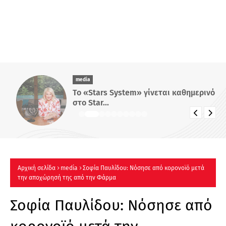
media
Το «Stars System» γίνεται καθημερινό
στο Star...
Αρχική σελίδα
media
Σοφία Παυλίδου: Νόσησε από κορονοϊό μετά
την αποχώρησή της από την Φάρμα
Σοφία Παυλίδου: Νόσησε από