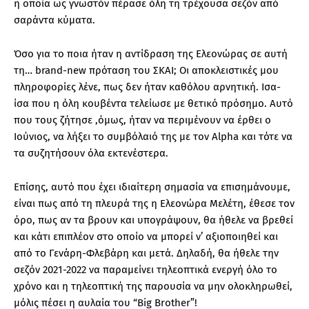
η οποία ως γνωστόν πέρασε όλη τη τρέχουσα σεζόν από
σαράντα κύματα.
Όσο για το ποια ήταν η αντίδραση της Ελεονώρας σε αυτή
τη… brand-new πρόταση του ΣΚΑΙ; Οι αποκλειστικές μου
πληροφορίες λένε, πως δεν ήταν καθόλου αρνητική. Ισα-
ίσα που η όλη κουβέντα τελείωσε με θετικό πρόσημο. Αυτό
που τους ζήτησε ,όμως, ήταν να περιμένουν να έρθει ο
Ιούνιος, να λήξει το συμβόλαιό της με τον Alpha και τότε να
τα συζητήσουν όλα εκτενέστερα.
Επίσης, αυτό που έχει ιδιαίτερη σημασία να επισημάνουμε,
είναι πως από τη πλευρά της η Ελεονώρα Μελέτη, έθεσε τον
όρο, πως αν τα βρουν και υπογράψουν, θα ήθελε να βρεθεί
και κάτι επιπλέον στο οποίο να μπορεί ν’ αξιοποιηθεί και
από το Γενάρη-Φλεβάρη και μετά. Δηλαδή, θα ήθελε την
σεζόν 2021-2022 να παραμείνει τηλεοπτικά ενεργή όλο το
χρόνο και η τηλεοπτική της παρουσία να μην ολοκληρωθεί,
μόλις πέσει η αυλαία του “Big Brother”!