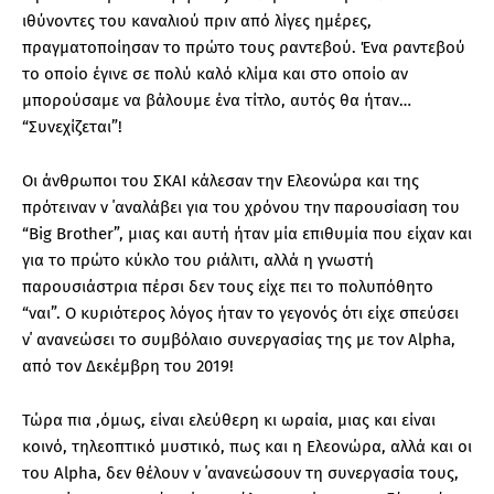
ιθύνοντες του καναλιού πριν από λίγες ημέρες,
πραγματοποίησαν το πρώτο τους ραντεβού. Ένα ραντεβού
το οποίο έγινε σε πολύ καλό κλίμα και στο οποίο αν
μπορούσαμε να βάλουμε ένα τίτλο, αυτός θα ήταν…
“Συνεχίζεται”!
Οι άνθρωποι του ΣΚΑΙ κάλεσαν την Ελεονώρα και της
πρότειναν ν ΄αναλάβει για του χρόνου την παρουσίαση του
“Big Brother”, μιας και αυτή ήταν μία επιθυμία που είχαν και
για το πρώτο κύκλο του ριάλιτι, αλλά η γνωστή
παρουσιάστρια πέρσι δεν τους είχε πει το πολυπόθητο
“ναι”. Ο κυριότερος λόγος ήταν το γεγονός ότι είχε σπεύσει
ν΄ ανανεώσει το συμβόλαιο συνεργασίας της με τον Alpha,
από τον Δεκέμβρη του 2019!
Τώρα πια ,όμως, είναι ελεύθερη κι ωραία, μιας και είναι
κοινό, τηλεοπτικό μυστικό, πως και η Ελεονώρα, αλλά και οι
του Alpha, δεν θέλουν ν ΄ανανεώσουν τη συνεργασία τους,