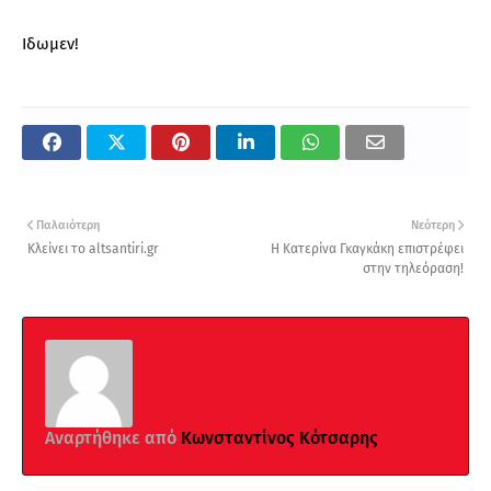
Ιδωμεν!
Παλαιότερη
Νεότερη
Κλείνει το altsantiri.gr
Η Κατερίνα Γκαγκάκη επιστρέφει
στην τηλεόραση!
Αναρτήθηκε από
Κωνσταντίνος Κότσαρης