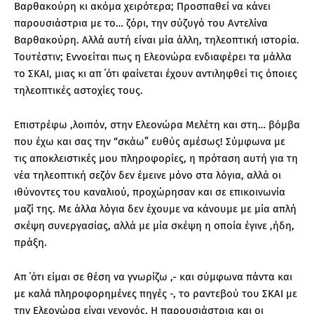
Βαρθακούρη κι ακόμα χειρότερα; Προσπαθεί να κάνει
παρουσιάστρια με το… ζόρι, την σύζυγό του Αντελίνα
Βαρθακούρη. Αλλά αυτή είναι μία άλλη, τηλεοπτική ιστορία.
Τουτέστιν; Εννοείται πως η Ελεονώρα ενδιαφέρει τα μάλλα
το ΣΚΑΙ, μιας κι απ ΄ότι φαίνεται έχουν αντιληφθεί τις όποιες
τηλεοπτικές αστοχίες τους.
Επιστρέφω ,λοιπόν, στην Ελεονώρα Μελέτη και στη… βόμβα
που έχω και σας την “σκάω” ευθύς αμέσως! Σύμφωνα με
τις αποκλειστικές μου πληροφορίες, η πρόταση αυτή για τη
νέα τηλεοπτική σεζόν δεν έμεινε μόνο στα λόγια, αλλά οι
ιθύνοντες του καναλιού, προχώρησαν και σε επικοινωνία
μαζί της. Με άλλα λόγια δεν έχουμε να κάνουμε με μία απλή
σκέψη συνεργασίας, αλλά με μία σκέψη η οποία έγινε ,ήδη,
πράξη.
Απ ΄ότι είμαι σε θέση να γνωρίζω ,- και σύμφωνα πάντα και
με καλά πληροφορημένες πηγές -, το ραντεβού του ΣΚΑΙ με
την Ελεονώρα είναι γεγονός. Η παρουσιάστρια και οι