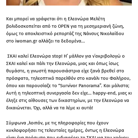
Και μπορεί να γράφεται ότι η Ελεονώρα Μελέτη
βολιδοσκοπείται από το OPEN για τη μεσημεριανή ζώνη,
όμως το αποκλειστικό ρεπορτάζ της Νάνσυς Νικολαίδου
στο iwoman.gr αλλάζει τα δεδομένα...
ΣΚΑΙ καλεί Ελεονώρα stop! H’ μάλλον για ν΄ακριβολογώ ο
ΣΚΑΙ καλεί και πάλι την Ελεονώρα, μιας και όπως ίσως
θυμάστε, η γνωστή παρουσιάστρια είχε ξανά βρεθεί στο
πρόσφατο, τηλεοπτικό παρελθόν στο κανάλι του Φαλήρου,
όπου και παρουσίαζε το “Survivor Panorama”. Και μάλιστα;
Αυτή η τηλεοπτική συνεργασία δεν είχε… happy-end, μιας κι
έληξε στις αίθουσες των δικαστηρίων, με την Ελεονώρα να
δικαιώνεται. Όχι, αλλά να τα λέμε κι αυτά!
Σύμφωνα ,λοιπόν, με τις πληροφορίες που έχουν
κυκλοφορήσει τις τελευταίες ημέρες, όντως η Ελεονώρα
είναι ένα πρόσωπο που ενδιαφέρει το ΣΚΑΙ για του χρόνου.