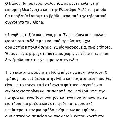
Ο Νάσος Παπαργυρόπουλος έδωσε συνέντευξη στην
εκπομπή Μεσάνυχτα και στην Ελεονώρα Μελέτη, η οποία
θα προβληθεί απόψε το βράδυ μέσα από την τηλεοπτική
συχνότητα του Alpha.
«Συνήθως ταξιδεύω μόνος μου. Έχω κινδυνεύσει πολλές
φορές στα ταξίδια μου και από αρρώστιες. Έχω
αρρωστήσει πολύ άσχημα, χωρίς νοσοκομεία, χωρίς τίποτα.
Ήμουν πέντε μέρες στο πάτωμα, χωρίς να ξέρω τι έχω και
δεν έμαθα ποτέ τι είχα. Ήμουν στην Ινδία.
Την τελευταία φορά στην Ινδία πήγαν να με απαγάγουν. Ο
τρόπος που ταξιδεύεις στην Ινδία και πας στα μέρη που θες
είναι με το τρένο. Εκεί στήνονται ψεύτικοι ελεγκτές και
εκδότες εισιτηρίων και σε παραπέμπουν αλλού. Έτσι την
πάτησα και εγώ. Τους ρώτησα και εγώ που να πάω για τα
εισιτήρια και με έστειλαν στο ψεύτικο τουριστικό
περίπτερο. Ήταν μια ομάδα ανθρώπων που ήθελαν
ουσιαστικά να σε πείσει να πας αλλού, κάπου κοντά στα