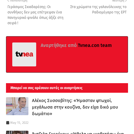
Παλαιότερη
Νεότερη
Γεράσιμος Σκιαδαρέσης: Οι
Στα χρώματα της γαλανόλευκης το
συνθήκες δεν μας επέτρεψαν ένα
Ραδιομέγαρο της ΕΡΤ
πανηγυρικό φινάλε όπως άξιζε στη
σειρά !
Αναρτήθηκε από
Tvnea.con team
Μπορεί να σας αρέσουν αυτές οι αναρτήσεις
Αλέκος Συσσοβίτης: «Ήμασταν φτωχοί,
μεγάλωσα στην κουζίνα, δεν είχα δικό μου
δωμάτιο»
May 15, 2022