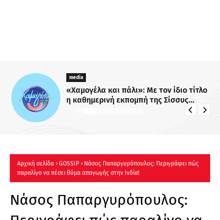
media
«Χαμογέλα και πάλι»: Με τον ίδιο τίτλο
η καθημερινή εκπομπή της Σίσσυς
Χρηστίδου στο Mega - Πότε κάνει
πρεμιέρα;
Αρχική σελίδα
GOSSIP
Νάσος Παπαργυρόπουλος: Περιγράφει πώς
παραλίγο να πέσει θύμα απαγωγής στην Ινδία!
Νάσος Παπαργυρόπουλος: