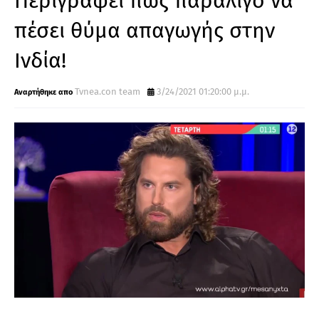
Περιγράφει πώς παραλίγο να
πέσει θύμα απαγωγής στην
Ινδία!
Tvnea.con team
3/24/2021 01:20:00 μ.μ.