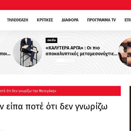
ΤΗΛΕΘΕΑΣΗ
ΚΡΙΤΙΚΕΣ
ΔΙΑΦΟΡΑ
ΠΡΟΓΡΑΜΜΑ TV
ΕΠ
media
ΕΡΑ ΑΡΓΑ» : Oι πιο
Για Σένα»: Γνωρίστ
υπτικές μεταμεσονύχτιες
οικογένεια Ηλιάδη 
εύξεις επιστρέφουν στο
πιο δυνατοί δεσμο
 24 - Πότε κάνουν
περισσότερο !
ρα;
οτέ ότι δεν γνωρίζω την Μενεγάκη»
 είπα ποτέ ότι δεν γνωρίζω