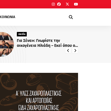
ΙΚΟΙΝΩΝΙΑ
media
ε την
«Κενά Μνήμης»: Το νέο σκοτει
– Εκεί όπου οι
θρίλερ του Alpha με τον
ί δοκιμάζονται
Βλαδίμηρο Κυριακίδη