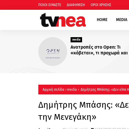
ΠΟΙΟΙ ΕΙΜΑΣΤΕ
ΔΙΑΦΗΜΙΣΗ
ΟΡΟΙ ΧΡΗΣΗΣ
HOME
MEDIA
media
«ΚΑΛΥΤ
αποκαλ
συνεντ
ACTION
πρεμιέ
Αρχική σελίδα
media
Δημήτρης Μπάσης: «Δεν είπα π
Δημήτρης Μπάσης: «Δεν
την Μενεγάκη»