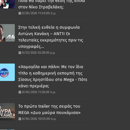
Ποια θα πάρει την θέση της δίπλα
στον Νίκο Στραβελάκη;
8/06/2026 11:49:00 π.μ.
Στην τελική ευθεία η συμφωνία
Αντώνη Κανάκη – ΑΝΤ1! Οι
τελευταίες εκκρεμότητες πριν τις
υπογραφές...
8/03/2026 02:28:00 μ.μ.
«Χαμογέλα και πάλι»: Με τον ίδιο
τίτλο η καθημερινή εκπομπή της
Σίσσυς Χρηστίδου στο Mega - Πότε
κάνει πρεμιέρα;
8/06/2026 11:20:00 π.μ.
Το πρώτο trailer της σειράς του
MEGA «Δυο μαύρα πουκάμισα»
8/06/2026 10:55:00 π.μ.