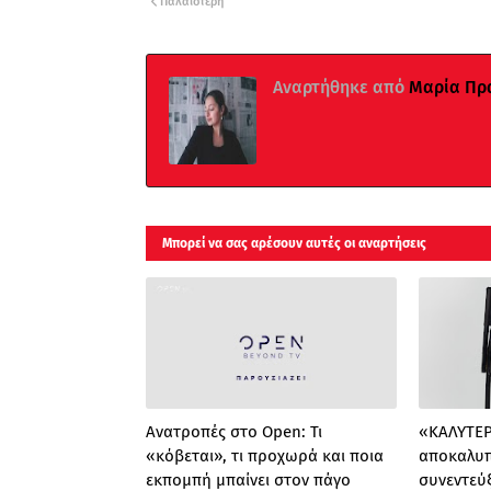
Παλαιότερη
Αναρτήθηκε από
Μαρία Πρ
Μπορεί να σας αρέσουν αυτές οι αναρτήσεις
Ανατροπές στο Open: Τι
«ΚΑΛΥΤΕΡΑ
«κόβεται», τι προχωρά και ποια
αποκαλυπ
εκπομπή μπαίνει στον πάγο
συνεντεύ