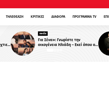
ΤΗΛΕΘΕΑΣΗ
ΚΡΙΤΙΚΕΣ
ΔΙΑΦΟΡΑ
ΠΡΟΓΡΑΜΜΑ TV
ΕΠ
media
 την
«Κενά Μνήμης»: Το νέο σκοτειν
 Εκεί όπου οι
θρίλερ του Alpha με τον
 δοκιμάζονται
Βλαδίμηρο Κυριακίδη