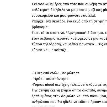
Έκλεισα 40 ημέρες από τότε που συνέβη το ατ
καλύτερα", θα ήθελα να μοιραστώ μαζί σας μ
νοσοκομείου και μου φαινόταν αστεία!.
Υπάρχει ένα σκοτάδι, ένα κενό από τη στιγμή
βρίσκομαι.
Σε αυτό το σκοτεινό, "Αμνησιακό" διάστημα, 
έναν σεβάσμιο γέροντα καθισμένο σε μία καρέ
τύπου τηλεόραση, να βλέπει φανατικά … τις «
Γύρισε και με κοίταξε.
-Τι θες εσύ εδώ?!. Με ρώτησε.
-Ήρθα!. Του απάντησα.
-Γύρισε πίσω! Δεν έχεις τελειώσει ακόμα με τις
Την στιγμή εκείνη βγήκα απ το σκοτάδι, συν
ξαπλωμένος στην άσφαλτο και από πάνω μου,
ανθρώπου που θα ήθελα να ειδοποιήσουν και