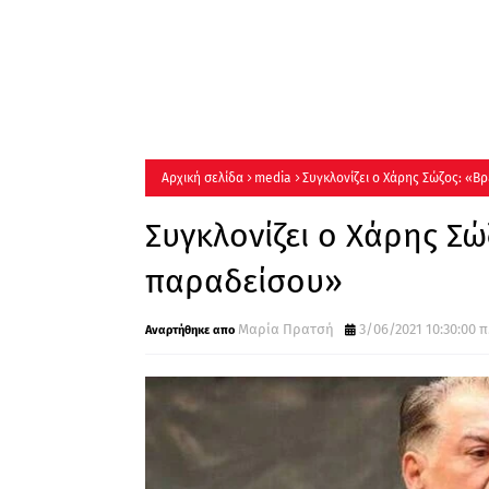
Αρχική σελίδα
media
Συγκλονίζει ο Χάρης Σώζος: «
Συγκλονίζει ο Χάρης Σ
παραδείσου»
Μαρία Πρατσή
3/06/2021 10:30:00 π