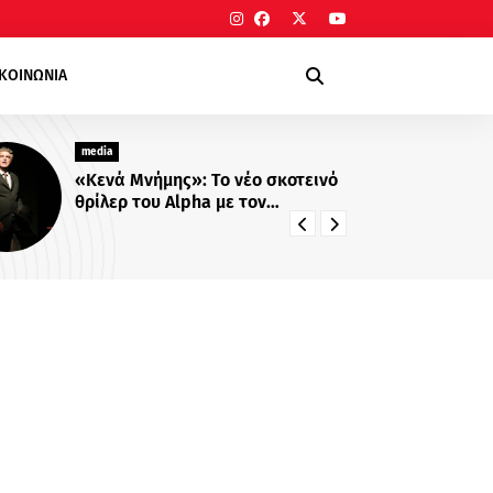
ΙΚΟΙΝΩΝΙΑ
media
ό
Νίκος Ρογκάκος: Η τηλεοπτική
συνύπαρξη με Λιβαθυνού και
Σίσκο και τα μαθήματα της
διαδρομής του