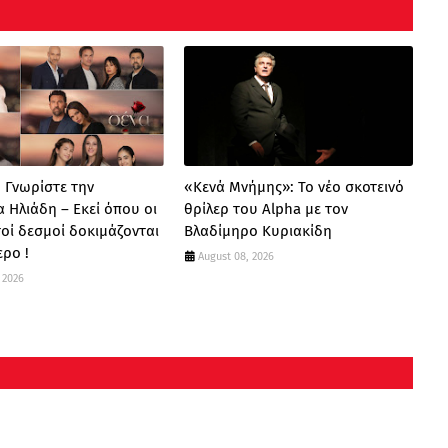
: Γνωρίστε την
«Κενά Μνήμης»: Το νέο σκοτεινό
α Ηλιάδη – Εκεί όπου οι
θρίλερ του Alpha με τον
οί δεσμοί δοκιμάζονται
Βλαδίμηρο Κυριακίδη
ερο !
August 08, 2026
 2026