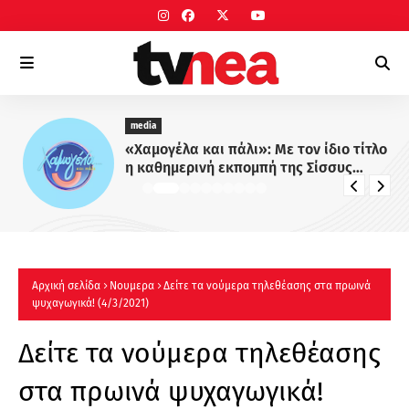
media
«Χαμογέλα και πάλι»: Με τον ίδιο τίτλο
η καθημερινή εκπομπή της Σίσσυς
Χρηστίδου στο Mega - Πότε κάνει
πρεμιέρα;
Αρχική σελίδα
Νουμερα
Δείτε τα νούμερα τηλεθέασης στα πρωινά
ψυχαγωγικά! (4/3/2021)
Δείτε τα νούμερα τηλεθέασης
στα πρωινά ψυχαγωγικά!