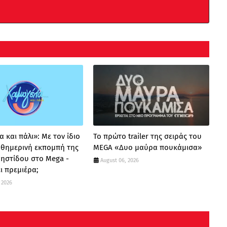
 και πάλι»: Με τον ίδιο
Το πρώτο trailer της σειράς του
καθημερινή εκπομπή της
MEGA «Δυο μαύρα πουκάμισα»
ρηστίδου στο Mega -
August 06, 2026
ι πρεμιέρα;
 2026