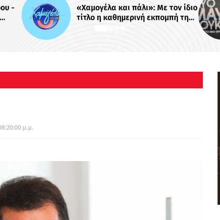
ι»: Με τον ίδιο
Το πρώτο trailer της σειράς τ
νή εκπομπή της
MEGA «Δυο μαύρα πουκάμισα
 στο Mega -
ρα;
08:20:00 μ.μ.