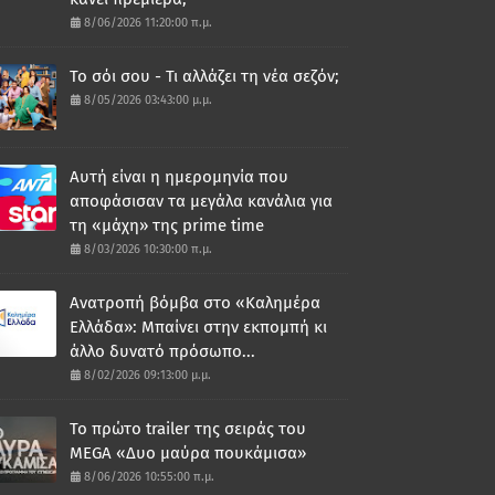
8/06/2026 11:20:00 π.μ.
Το σόι σου - Τι αλλάζει τη νέα σεζόν;
8/05/2026 03:43:00 μ.μ.
Αυτή είναι η ημερομηνία που
αποφάσισαν τα μεγάλα κανάλια για
τη «μάχη» της prime time
8/03/2026 10:30:00 π.μ.
Ανατροπή βόμβα στο «Καλημέρα
Ελλάδα»: Μπαίνει στην εκπομπή κι
άλλο δυνατό πρόσωπο...
8/02/2026 09:13:00 μ.μ.
Το πρώτο trailer της σειράς του
MEGA «Δυο μαύρα πουκάμισα»
8/06/2026 10:55:00 π.μ.