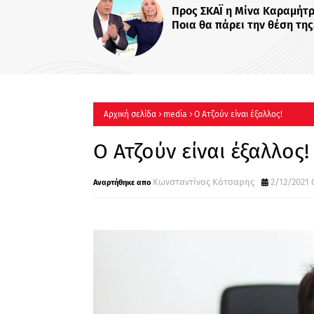
«Χαμογέλα και πάλ
τίτλο η καθημερι
Σίσσυς Χρηστίδου
Πότε κάνει πρεμιέ
Αρχική σελίδα
media
Ο Ατζούν είναι έξαλλος!
Ο Ατζούν είναι έξαλλος!
Κωνσταντίνος Κότσαρης
2/12/2021 