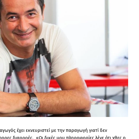
γωγός έχει εκνευριστεί με την παραγωγή γιατί δεν
ορες διαρροές. «Οι δικές μου πληροφορίες λένε ότι χθες ο