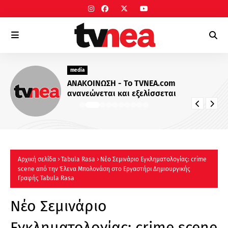
media
ΑΝΑΚΟΙΝΩΣΗ - Το TVNEA.com
ανανεώνεται και εξελίσσεται
Αρχική σελίδα
Tabula Rasa
Νέο Σεμινάριο Εγκληματολογίας: crime
scene από την Έλενα Μπολονάση στο Εργαστήρι Δημιουργικής
Γραφής Tabula Rasa
Νέο Σεμινάριο
Εγκληματολογίας: crime scene