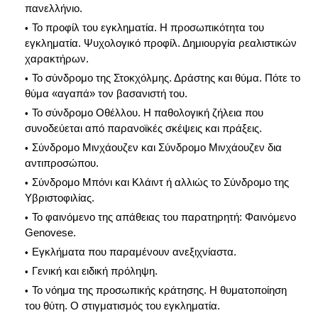
πανελλήνιο.
Το προφίλ του εγκληματία. Η προσωπικότητα του
εγκληματία. Ψυχολογικό προφίλ. Δημιουργία ρεαλιστικών
χαρακτήρων.
Το σύνδρομο της Στοκχόλμης. Δράστης και θύμα. Πότε το
θύμα «αγαπά» τον βασανιστή του.
Το σύνδρομο Οθέλλου. Η παθολογική ζήλεια που
συνοδεύεται από παρανοϊκές σκέψεις και πράξεις.
Σύνδρομο Μινχάουζεν και Σύνδρομο Μινχάουζεν δια
αντιπροσώπου.
Σύνδρομο Μπόνι και Κλάιντ ή αλλιώς το Σύνδρομο της
Υβριστοφιλίας.
Το φαινόμενο της απάθειας του παρατηρητή: Φαινόμενο
Genovese.
Εγκλήματα που παραμένουν ανεξιχνίαστα.
Γενική και ειδική πρόληψη.
Το νόημα της προσωπικής κράτησης. Η θυματοποίηση
του θύτη. Ο στιγματισμός του εγκληματία.