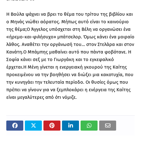
Η Βούλα ψάχνει να βρει το θέμα του τρίτου της βιβλίου και
ο Μηνάς νιώθει αόρατος. Μήπως αυτό είναι το καινούριο
της θέμα;Ο Άγγελος υπόσχεται στη Βέλη να οργανώσει ένα
«ήρεμο-και-φιλήσυχο» μπάτσελορ. Όμως κάνει ένα μοιραίο
λάθος. Αναθέτει την οργάνωσή του… στον Στελάρα και στον
Κανάτη.Ο Μπάμπης μαθαίνει αυτό που πάντα φοβότανε. Η
Σοφία κάνει σεξ με το Γιωργάκη και το εγκεφαλικό
έρχεται.Η Μένη γίνεται η ενεργειακή γκουρού της Καίτης
προκειμένου να την βοηθήσει να διώξει μια κακοτυχία, που
την κυνηγάει την τελευταία περίοδο. Οι θυσίες όμως που
πρέπει να γίνουν για να ξεμπλοκάρει η ενέργεια της Καίτης
είναι μεγαλύτερες από ότι νόμιζε.