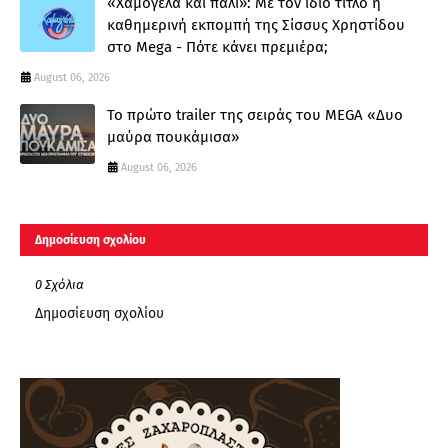
«Χαμογέλα και πάλι»: Με τον ίδιο τίτλο η
καθημερινή εκπομπή της Σίσσυς Χρηστίδου
στο Mega - Πότε κάνει πρεμιέρα;
August 06, 2026
Το πρώτο trailer της σειράς του MEGA «Δυο
μαύρα πουκάμισα»
August 06, 2026
Δημοσίευση σχολίου
0 Σχόλια
Δημοσίευση σχολίου